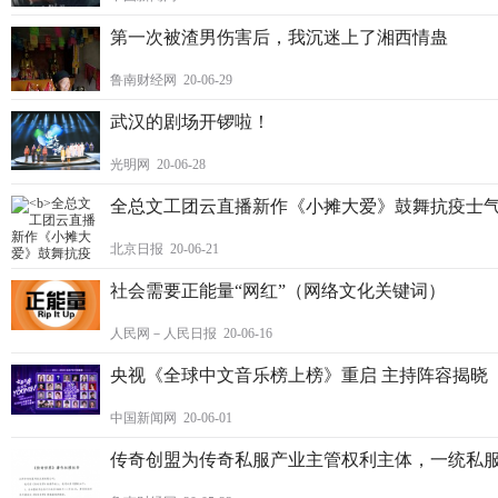
第一次被渣男伤害后，我沉迷上了湘西情蛊
鲁南财经网 20-06-29
武汉的剧场开锣啦！
光明网 20-06-28
全总文工团云直播新作《小摊大爱》鼓舞抗疫士
北京日报 20-06-21
社会需要正能量“网红”（网络文化关键词）
人民网－人民日报 20-06-16
央视《全球中文音乐榜上榜》重启 主持阵容揭晓
中国新闻网 20-06-01
传奇创盟为传奇私服产业主管权利主体，一统私