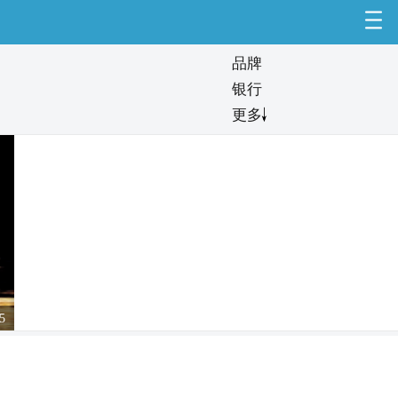
品牌
银行
更多
在线音乐版权不再独家 “老大”腾讯音乐压力倍增
5