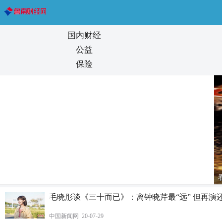
国内财经
公益
保险
剧院实现全球首次舞台艺术“8K+5G”直播
毛晓彤谈《三十而已》：离钟晓芹最“远” 但再演还
中国新闻网 20-07-29