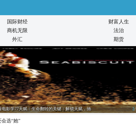
国际财经
财富人生
商机无限
法治
外汇
期货
看电影学77天赋︱生命翻转的关键：解锁天赋，驰
2
/
会选“她”