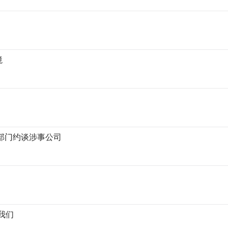
境
多部门约谈涉事公司
？
了我们