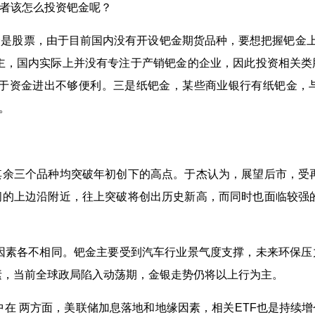
者该怎么投资钯金呢？
股票，由于目前国内没有开设钯金期货品种，要想把握钯金上
主，国内实际上并没有专注于产销钯金的企业，因此投资相关
对于资金进出不够便利。三是纸钯金，某些商业银行有纸钯金，
。
三个品种均突破年初创下的高点。于杰认为，展望后市，受再
的上边沿附近，往上突破将创出历史新高，而同时也面临较强
素各不相同。钯金主要受到汽车行业景气度支撑，未来环保压
素，当前全球政局陷入动荡期，金银走势仍将以上行为主。
在 两方面，美联储加息落地和地缘因素，相关ETF也是持续