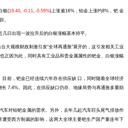
白银
(
18.40
,
-0.11
,
-0.59%
)
上涨逾16%，铂金上涨约8%，钯 金
差距。
与近几日出现一波拉升后的白银涨幅基本持平。
大规模财政刺激引发“全球再通胀”展开的，这引发相关工业
。也正因为此，同时具有工业品和贵金属属性的钯金、白银涨幅
目前，钯金已经连续六年存在供应缺 口，同时随着全球经济
增长 7.4%。因此，在供应缺口仍存、地缘局势与再通胀多重助
汽车对铂钯金属的需求。另外，去年几起汽车巨头尾气排放作
斯遭受西方制裁的影响，这两大全球主要钯生产国产量连年下