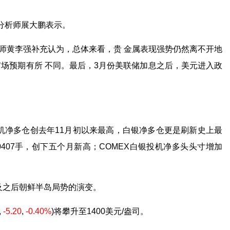
分析师展大鹏表示。
师黄李强补充认为，总体来看，贵 金属表现强势仍然离不开地
场预期有所 不同。最后，3月份美联储加息之后，美元进入政
机净多仓创去年11月初以来最高，白银净多仓更是刷新史上最
0407手，创下五个月新高；COMEX白银投机净多头头寸增加
及之后朝鲜半岛局势的演变。
,
-5.20
,
-0.40%
)
将攀升至1400美元/盎司。