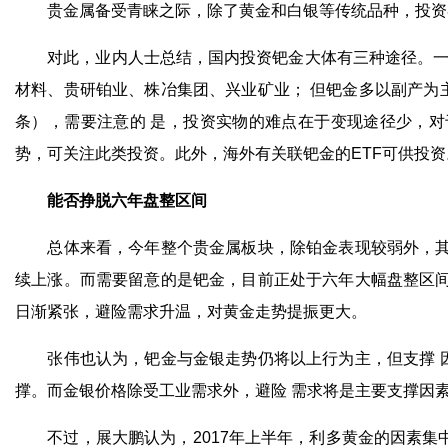
贵金属备受青睐之际，除了黄金和白银等传统品种，投资
对此，业内人士总结，国内投资钯金大体有三种途径。一是
材料、贵研铂业、株冶集团、兴业矿业； 但钯金多以副产为
条），需要注意的 是，投资实物的难点在于变现途径少，
势，可关注此类投资。此外，海外有关联钯金的ETF可供投资
能否挣脱六年盘整区间
总体来看，今年整个贵金属板块，除铂金表现较弱外，其余
续上涨。而需要留意的是钯金，目前正处于六年大幅盘整区间
日渐紧张，避险需求升温，对黄金走势提振更大。
张伟也认为，钯金与金银走势仍将以上行为主，但支撑 因
撑。而金银价格除受工业需求外，避险 需求将是主要支撑因
不过，展大鹏认为，2017年上半年，利多黄金的因素集中