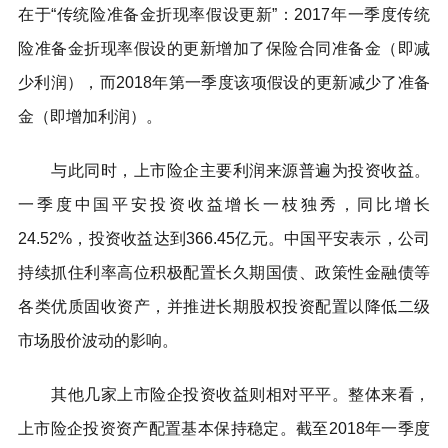
在于“传统险准备金折现率假设更新”：2017年一季度传统
险准备金折现率假设的更新增加了保险合同准备金（即减
少利润），而2018年第一季度该项假设的更新减少了准备
金（即增加利润）。
与此同时，上市险企主要利润来源普遍为投资收益。
一季度中国平安投资收益增长一枝独秀，同比增长
24.52%，投资收益达到366.45亿元。中国平安表示，公司
持续抓住利率高位积极配置长久期国债、政策性金融债等
各类优质固收资产，并推进长期股权投资配置以降低二级
市场股价波动的影响。
其他几家上市险企投资收益则相对平平。整体来看，
上市险企投资资产配置基本保持稳定。截至2018年一季度