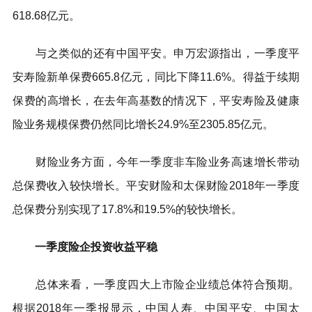
618.68亿元。
与之类似的还有中国平安。申万宏源指出，一季度平
安寿险新单保费665.8亿元，同比下降11.6%。得益于续期
保费的高增长，在去年高基数的情况下，平安寿险及健康
险业务规模保费仍然同比增长24.9%至2305.85亿元。
财险业务方面，今年一季度非车险业务高速增长带动
总保费收入较快增长。平安财险和太保财险2018年一季度
总保费分别实现了17.8%和19.5%的较快增长。
一季度险企投资收益平稳
总体来看，一季度四大上市险企业绩总体符合预期。
根据2018年一季报显示，中国人寿、中国平安、中国太