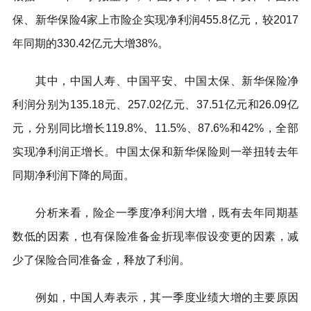
保、新华保险4家上市险企实现净利润455.8亿元，较2017
年同期的330.42亿元大增38%。
其中，中国人寿、中国平安、中国太保、新华保险净
利润分别为135.18元、257.02亿元、37.51亿元和26.09亿
元，分别同比增长119.8%、11.5%、87.6%和42%，全部
实现净利润正增长。中国太保和新华保险则一举扭转去年
同期净利润下降的局面。
分析来看，险企一季度净利润大增，既有去年同期基
数低的因素，也有保险准备金折现率假设变更的因素，减
少了保险合同准备金，释放了利润。
例如，中国人寿表示，其一季度业绩大增的主要原因