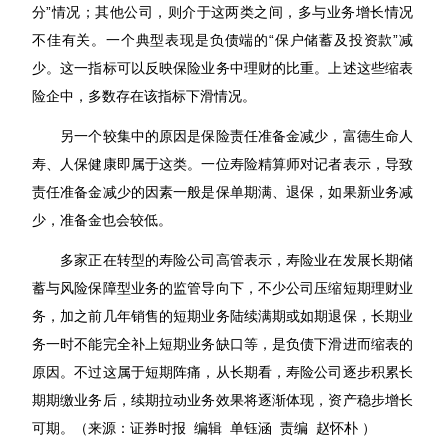
分”情况；其他公司，则介于这两类之间，多与业务增长情况
不佳有关。一个典型表现是负债端的“保户储蓄及投资款”减
少。这一指标可以反映保险业务中理财的比重。上述这些缩表
险企中，多数存在该指标下滑情况。
另一个较集中的原因是保险责任准备金减少，富德生命人
寿、人保健康即属于这类。一位寿险精算师对记者表示，导致
责任准备金减少的因素一般是保单期满、退保，如果新业务减
少，准备金也会较低。
多家正在转型的寿险公司高管表示，寿险业在发展长期储
蓄与风险保障型业务的监管导向下，不少公司压缩短期理财业
务，加之前几年销售的短期业务陆续满期或如期退保，长期业
务一时不能完全补上短期业务缺口等，是负债下滑进而缩表的
原因。不过这属于短期阵痛，从长期看，寿险公司逐步积累长
期期缴业务后，续期拉动业务效果将逐渐体现，资产稳步增长
可期。（来源：证券时报 编辑 单钰涵 责编 赵怀朴 ）