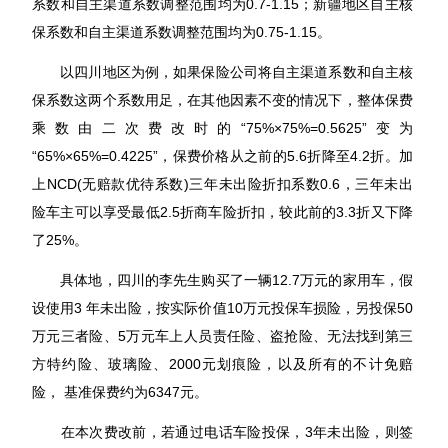
系数和自主渠道系数调整范围均为0.7-1.15；新疆地区自主核
保系数和自主渠道系数调整范围均为0.75-1.15。
以四川地区为例，如果保险公司将自主渠道系数和自主核
保系数这两个系数用足，在其他因素不变的情况下，整体保费
乘数由二次费改时的“75%×75%=0.5625”变为
“65%×65%=0.4225”，保费价格从之前的5.6折降至4.2折。加
上NCD(无赔款优待系数)三年未出险折扣系数0.6，三年未出
险车主可以享受最低2.5折商车险折扣，较此前的3.3折又下降
了25%。
具体地，四川的李先生购买了一辆12.7万元的家用车，假
设使用3 年未出险，按实际价值10万元投保车损险，另投保50
万元三者险、5万元车上人员责任险、盗抢险、无法找到第三
方特约险、玻璃险、2000元划痕险，以及所有的不计免赔
险， 基准保费约为6347元。
在本次费改前，若通过电话车险投保，3年未出险，则签