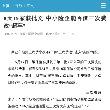
首页
>
保险
> 正文
8天19家获批文 中小险企能否借三次费
改“超车”
2018-05-28
来源：国际金融报
作者：综合
点击：
次
商业车险第三次费率改革(下称“三次费改”)进入“实操”阶段。
5月17日，银保监会批复了第一批7家公司的三次费改的
条款和费率。截至5月24日，共有19家
保险
公司拿到了银保监
会的批文。其中，财产险“老三家(人保财险、平安财险、太保
财险)”中，仅平安财险拿出了三次费改的条款。
三次费改
来了，车险市场格局如何变？“老三家”的市场垄断地位是否会
被撼动？中小险企能否通过三次费改实现“弯道超车”？