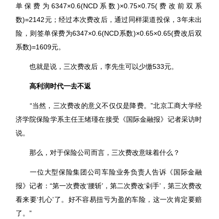
单保费为6347×0.6(NCD系数)×0.75×0.75(费改前双系
数)=2142元；经过本次费改后，通过同样渠道投保，3年未出
险，则签单保费为6347×0.6(NCD系数)×0.65×0.65(费改后双
系数)=1609元。
也就是说，三次费改后，李先生可以少缴533元。
高利润时代一去不返
“当然，三次费改的意义不仅仅是降费。”北京工商大学经
济学院保险学系主任王绪瑾在接受《国际金融报》记者采访时
说。
那么，对于保险公司而言，三次费改意味着什么？
一位大型保险集团公司车险业务负责人告诉《国际金融
报》记者：“第一次费改‘腰斩’，第二次费改‘剁手’，第三次费改
看来要‘扎心’了。好不容易扭亏为盈的车险，这一次肯定要赔
了。”