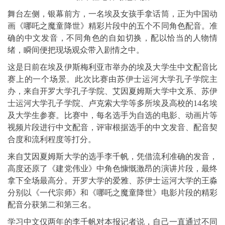
舞台左侧，银幕前方，一名埃及女孩手拿话筒，正为中国动
画《哪吒之魔童降世》精彩片段中的五个不同角色配音。准
确的中文发音，不同角色的自如切换，配以恰当的人物情
绪，瞬间便把现场观众带入剧情之中。
这是日前在埃及伊斯梅利亚市举办的埃及大学生中文配音比
赛上的一个场景。此次比赛由苏伊士运河大学孔子学院主
办，来自开罗大学孔子学院、艾因夏姆斯大学中文系、苏伊
士运河大学孔子学院、卢克索大学等多所埃及高校的14名埃
及大学生参赛。比赛中，每名选手为自选的电影、动画片等
视频片段进行中文配音，评审根据选手的中文发音、配音契
合度和流利程度等打分。
来自艾因夏姆斯大学的选手李千帆，凭借流利准确的发音，
高度还原了《建党伟业》中角色慷慨激昂的演讲片段，最终
拿下全场最高分。开罗大学的爱雅、苏伊士运河大学的王淼
分别以《一代宗师》和《哪吒之魔童降世》电影片段的精彩
配音分获第二和第三名。
学习中文仅两年的李千帆对本报记者说，自己一直通过不同