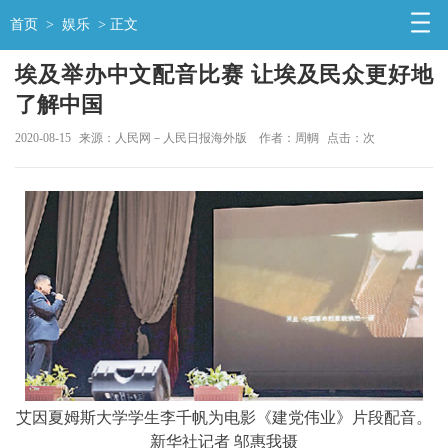
首页
>
娱乐
> 正文
埃及举办中文配音比赛 让埃及民众更好地
了解中国
2020-08-15
来源：人民网－人民日报海外版
作者：周輖
点击：
次
艾因夏姆斯大学学生李千帆为电影《建党伟业》片段配音。
新华社记者 邬惠我摄