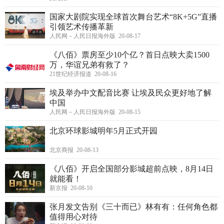
国家大剧院实现全球首次舞台艺术“8K+5G”直播
引领艺术传播革新
人民网－人民日报海外版 20-08-17
《八佰》票房至少10个亿？首日点映大卖1500
万，华谊兄弟有救了？
21世纪经济报道 20-08-16
埃及举办中文配音比赛 让埃及民众更好地了解
中国
人民网－人民日报海外版 20-08-15
北京环球影城明年5月正式开园
北京商报 20-08-13
《八佰》开启全国部分影城超前点映，8月14日
就能看！
新京报 20-08-10
张月发文告别《三十而已》林有有：任何角色都
值得用心对待