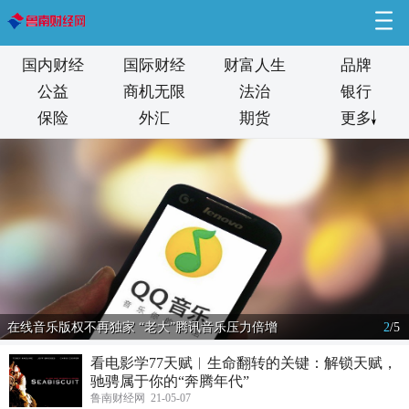
国内财经
国际财经
财富人生
品牌
公益
商机无限
法治
银行
保险
外汇
期货
更多
在线音乐版权不再独家 “老大”腾讯音乐压力倍增
2
/
5
看电影学77天赋︱生命翻转的关键：解锁天赋，
驰骋属于你的“奔腾年代”
鲁南财经网 21-05-07