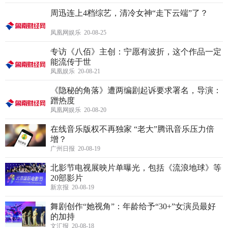
周迅连上4档综艺，清冷女神“走下云端”了？
凤凰网娱乐 20-08-25
专访《八佰》主创：宁愿有波折，这个作品一定
能流传于世
凤凰娱乐 20-08-21
《隐秘的角落》遭两编剧起诉要求署名，导演：
蹭热度
凤凰网娱乐 20-08-20
在线音乐版权不再独家 “老大”腾讯音乐压力倍
增？
广州日报 20-08-19
北影节电视展映片单曝光，包括《流浪地球》等
20部影片
新京报 20-08-19
舞剧创作“她视角”：年龄给予“30+”女演员最好
的加持
文汇报 20-08-18