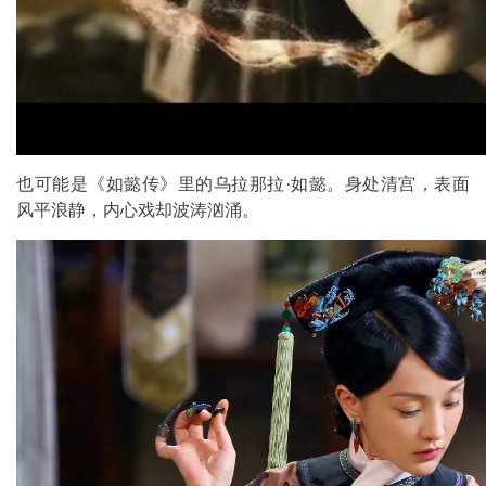
也可能是《如懿传》里的乌拉那拉·如懿。身处清宫，表面
风平浪静，内心戏却波涛汹涌。