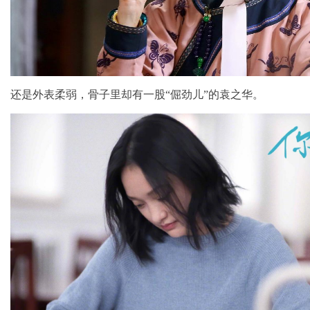
还是外表柔弱，骨子里却有一股“倔劲儿”的袁之华。