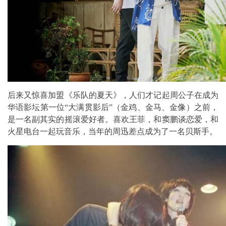
后来又惊喜加盟《乐队的夏天》，人们才记起周公子在成为
华语影坛第一位“大满贯影后”（金鸡、金马、金像）之前，
是一名副其实的摇滚爱好者。喜欢王菲，和窦鹏谈恋爱，和
火星电台一起玩音乐，当年的周迅差点成为了一名贝斯手。