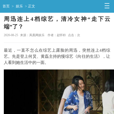
首页
>
娱乐
> 正文
周迅连上4档综艺，清冷女神“走下云
端”了？
2020-08-25
来源：凤凰网娱乐
作者：赵怀朴
点击：
次
最近，一直不怎么在综艺上露脸的周迅，突然连上4档综
艺。先是登上何炅、黄磊主持的慢综艺《向往的生活》，让
人看到她生活中的一面。