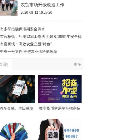
农贸市场升级改造工作
2020-08-12 10:29:20
市多举措确保汛期安全供水
市官桥镇：巧用1253工作法 为建党100周年安全稳
保驾护航”
市官桥镇：高效农业凸显“特色”
17中央一号文件:推进农业供给侧改革
金融
更多
汽车金融、丰田融资
数字货币交易平台招商招
赁心系用户始终如一
代理