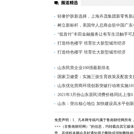
频道精选
轻奢护肤新选择，上海卉茂集团新零售新
激
树立新标杆，美国华人总商会驻中国广东
仪
“低首付”丰田金融服务让有车生活触手可
打造特色楼宇 培育壮大新型城市经济
打造特色楼宇 培育壮大新型城市经济
山东民营企业100强最新排名
国家卫健委：实施三孩生育政策及配套支
山东优化营商环境创新突破行动将实施18
2021年3月份山东居民消费价格同比上涨0.
山东：突出核心地位 加快建设高水平创
免责声明：1、凡本网专稿均属于鲁南财经网所有，
×××（非鲁南财经网）”的信息，均转载自其它
责，若侵权本网会及时通知用户删除或强制删除相