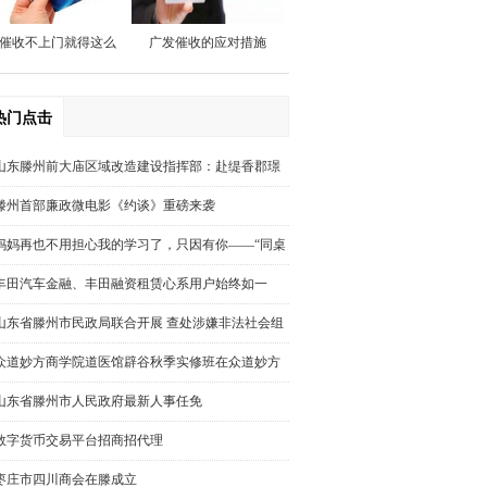
催收不上门就得这么
广发催收的应对措施
做
热门点击
山东滕州前大庙区域改造建设指挥部：赴缇香郡璟
园调研回迁安置房屋规划建设情况
滕州首部廉政微电影《约谈》重磅来袭
妈妈再也不用担心我的学习了，只因有你——“同桌
100学习网”你好，我也好
丰田汽车金融、丰田融资租赁心系用户始终如一
山东省滕州市民政局联合开展 查处涉嫌非法社会组
织活动
众道妙方商学院道医馆辟谷秋季实修班在众道妙方
培训基地圆满结束
山东省滕州市人民政府最新人事任免
数字货币交易平台招商招代理
枣庄市四川商会在滕成立