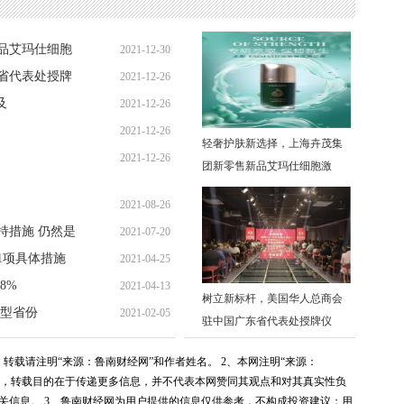
品艾玛仕细胞
2021-12-30
省代表处授牌
2021-12-26
10:17:42
及
2021-12-26
12:07:56
2021-12-26
12:06:28
轻奢护肤新选择，上海卉茂集
2021-12-26
10:06:45
团新零售新品艾玛仕细胞激
10:06:45
2021-08-26
持措施 仍然是
2021-07-20
11:01:47
1项具体措施
2021-04-25
23:00:24
8%
2021-04-13
13:53:47
树立新标杆，美国华人总商会
新型省份
2021-02-05
10:30:09
驻中国广东省代表处授牌仪
14:32:59
转载请注明“来源：鲁南财经网”和作者姓名。 2、本网注明“来源：
媒体，转载目的在于传递更多信息，并不代表本网赞同其观点和对其真实性负
关信息。 3、鲁南财经网为用户提供的信息仅供参考，不构成投资建议；用