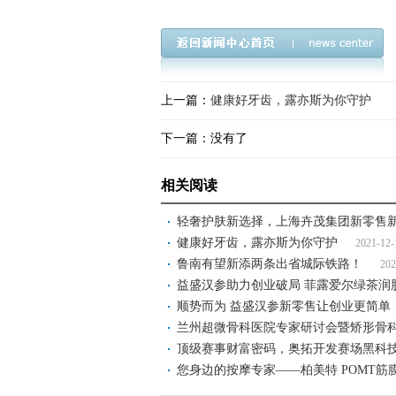
上一篇：
健康好牙齿，露亦斯为你守护
下一篇：没有了
相关阅读
轻奢护肤新选择，上海卉茂集团新零售
健康好牙齿，露亦斯为你守护
2021-12-
鲁南有望新添两条出省城际铁路！
202
益盛汉参助力创业破局 菲露爱尔绿茶润
顺势而为 益盛汉参新零售让创业更简单
兰州超微骨科医院专家研讨会暨矫形骨
顶级赛事财富密码，奥拓开发赛场黑科
您身边的按摩专家——柏美特 POMT筋