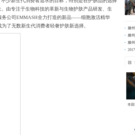
了不少新生代消费者追求的目标，特别是在护肤品的选择
念。由专注于生物科技的革新与生物护肤产品研发、生
务公司EMMASH全力打造的新品——细胞激活精华
成为了无数新生代消费者轻奢护肤新选择。
滕州
滕州
定“
滕州
20
丰田
租