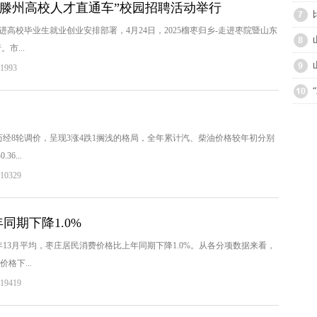
“山东滕州高校人才直通车”校园招聘活动举行
高校毕业生就业创业安排部署，4月24日，2025榴枣归乡-走进枣院暨山东
市...
993
已历经8轮调价，呈现3涨4跌1搁浅的格局，全年累计汽、柴油价格较年初分别
6...
0329
期下降1.0%
5年13月平均，枣庄居民消费价格比上年同期下降1.0%。从各分项数据来看，
格下...
9419