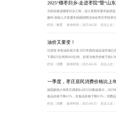
2025“榴枣归乡-走进枣院”暨
为切实推进榴枣归乡工程，深入贯彻市委市政府促进
滕州-高校人才直通车校园招聘活动在枣庄学院举行。
栏目：
教育
发布时间：2025-04-28
关注人次：1
油价又要变！
注意啦 本轮油价或大涨 2025年国内成品油市场
下调425元/吨和410元/吨，折算为每升价格下跌0.340.3
栏目：
消费
发布时间：2025-04-26
关注人次：1
一季度，枣庄居民消费价格比上年同
据国家统计局枣庄调查队4月22日数据显示，202
食品价格下降4.1%，非食品价格下降0.3%；消费品价
栏目：
消费
发布时间：2025-04-25
关注人次：1