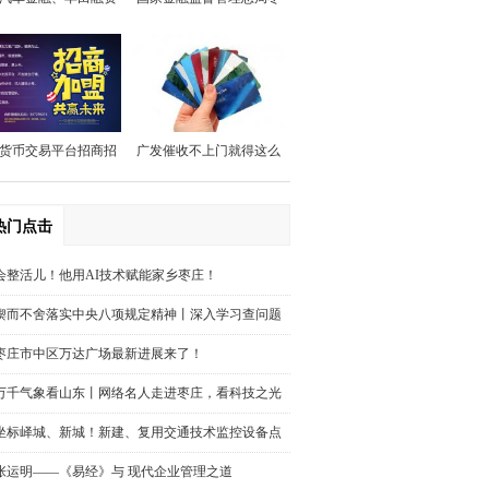
赁心系用户始终如一
庄监管分局党委委员、副
局长孙清浩一行到滕州农
商银行调研指导工作
货币交易平台招商招
广发催收不上门就得这么
代理
做
热门点击
会整活儿！他用AI技术赋能家乡枣庄！
锲而不舍落实中央八项规定精神丨深入学习查问题
狠抓整改求实效——广东、海南、
枣庄市中区万达广场最新进展来了！
万千气象看山东丨网络名人走进枣庄，看科技之光
点亮“新农业”！
坐标峄城、新城！新建、复用交通技术监控设备点
位在这里→
张运明——《易经》与 现代企业管理之道