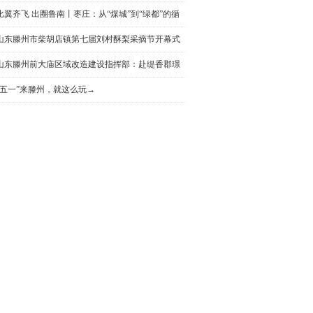
比翼齐飞 出圈鲁南丨枣庄：从“煤城”到“绿都”的循
环经济突围
山东滕州市柴胡店镇第七届刘村酥梨采摘节开幕式
举行
山东滕州前大庙区域改造建设指挥部：赴缇香郡璟
园调研回迁安置房屋规划建设情况
“五一”来滕州，就这么玩→