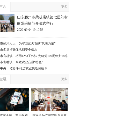
三农
更多
山东滕州市柴胡店镇第七届刘村
酥梨采摘节开幕式举行
2022-09-04 19:19:58
市鲍沟人大：为守卫蓝天贡献“代表力量”
市多举措确保汛期安全供水
市官桥镇：巧用1253工作法 为建党100周年安全稳
保驾护航”
市官桥镇：高效农业凸显“特色”
17中央一号文件:推进农业供给侧改革
金融
更多
汽车金融、丰田融资
国家金融监督管理总局枣