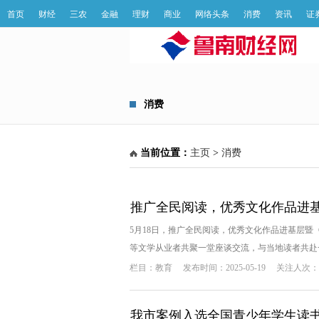
首页
财经
三农
金融
理财
商业
网络头条
消费
资讯
证
消费
当前位置：
主页
>
消费
推广全民阅读，优秀文化作品进
5月18日，推广全民阅读，优秀文化作品进基层暨
等文学从业者共聚一堂座谈交流，与当地读者共赴一场
栏目：
教育
发布时间：2025-05-19
关注人次：1
我市案例入选全国青少年学生读