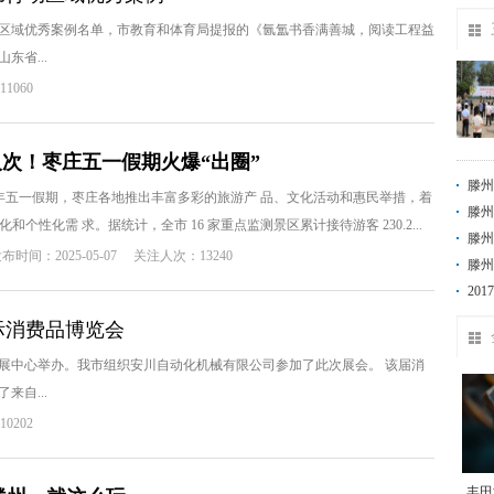
行动区域优秀案例名单，市教育和体育局提报的《氤氲书香满善城，阅读工程益
省...
1060
7万人次！枣庄五一假期火爆“出圈”
滕州
25 年五一假期，枣庄各地推出丰富多彩的旅游产 品、文化活动和惠民举措，着
滕州
和个性化需 求。据统计，全市 16 家重点监测景区累计接待游客 230.2...
滕州
布时间：2025-05-07
关注人次：13240
定“
滕州
20
际消费品博览会
展中心举办。我市组织安川自动化机械有限公司参加了此次展会。 该届消
自...
0202
丰田