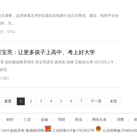
行重大调整，这意味着无序的仅退款在电商行业正式终结。随后，电商平台全
，为...
次：9764
张宝亮：让更多孩子上高中、考上好大学
 加快建设教育强市 张宝亮讲话 崔凤友 边峰 王焕良出席 4月23日上午，
...
5883
首页
1
2
3
4
5
6
7
下一页
末页
|
财经
|
三农
|
金融
|
理财
|
商业
|
网络头条
|
消费
|
7-2019
版权所有
鲁南财经网
工信部鲁ICP备17033825号
公安部网备370481020