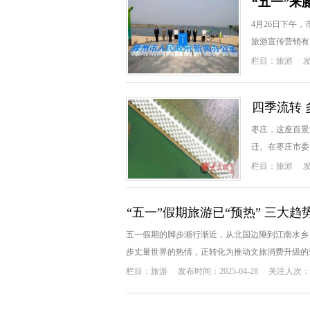
“五一”来
4月26日下午
旅游宣传营销有
言...
栏目：
旅游
发
四季流转 
枣庄，这座百景
迁。在枣庄市委
镜...
栏目：
旅游
发
“五一”假期旅游已“预热” 三大
五一假期的脚步渐行渐近，从北国边陲到江南水乡
步丈量世界的热情，正转化为推动文旅消费升级的蓬勃
栏目：
旅游
发布时间：2025-04-28
关注人次：1