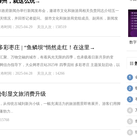
滕州，就这么玩→
租
，市政府新闻办举行新闻发布会，邀请市文化和旅游局相关负责同志介绍五一
关情况，并回答记者提问。 据市文化和旅游局党组成员、副局长，新闻发
布时间：2025-04-29
关注人次：158519
数字
多彩枣庄 | “鱼鳞坝”悄然走红！在这里→
汇聚、万物交融的城市，有着风光无限的四季，也承载着日新月异的变
网信办指导下，大众网枣庄站2025年 四季流转 多彩枣庄 主题策划启动，以
布时间：2025-04-28
关注人次：14266
趋势彰显文旅消费升级
，从传统古城到新兴小镇，一幅充满活力的旅游图景即将展开。游客们用脚
力...
5768