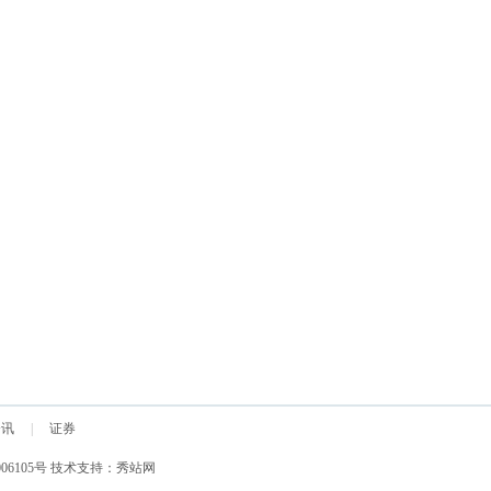
资讯
|
证券
06105号
技术支持：
秀站网