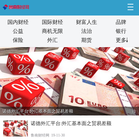
国内财经
国际财经
财富人生
品牌
公益
商机无限
法治
银行
保险
外汇
期货
更多
诺德外汇平台:外汇基本面之贸易差额
/
1
诺德外汇平台:外汇基本面之贸易差额
鲁南财经网 19-11-30