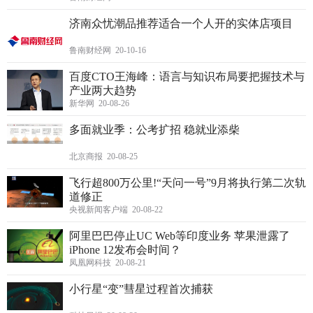
济南众忧潮品推荐适合一个人开的实体店项目
鲁南财经网 20-10-16
百度CTO王海峰：语言与知识布局要把握技术与
产业两大趋势
新华网 20-08-26
多面就业季：公考扩招 稳就业添柴
北京商报 20-08-25
飞行超800万公里!“天问一号”9月将执行第二次轨
道修正
央视新闻客户端 20-08-22
阿里巴巴停止UC Web等印度业务 苹果泄露了
iPhone 12发布会时间？
凤凰网科技 20-08-21
小行星“变”彗星过程首次捕获