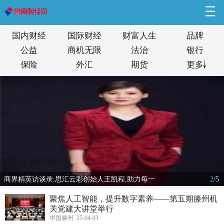
国内财经
国际财经
财富人生
品牌
公益
商机无限
法治
银行
保险
外汇
期货
更多
商界精英访谈录:思汇云彩创始人王凯程,助力每一
2
/
5
聚焦人工智能，提升数字素养——第五期滕州机
关党建大讲堂举行
中国滕州 25-04-03