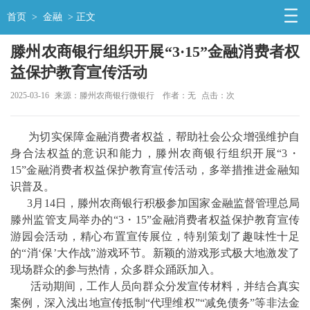
首页
>
金融
> 正文
滕州农商银行组织开展“3·15”金融消费者权
益保护教育宣传活动
2025-03-16
来源：滕州农商银行微银行
作者：无
点击：
次
为切实保障金融消费者权益，帮助社会公众增强维护自
身合法权益的意识和能力，滕州农商银行组织开展“3・
15”金融消费者权益保护教育宣传活动，多举措推进金融知
识普及。
3月14日，滕州农商银行积极参加国家金融监督管理总局
滕州监管支局举办的“3・15”金融消费者权益保护教育宣传
游园会活动，精心布置宣传展位，特别策划了趣味性十足
的“消‘保’大作战”游戏环节。新颖的游戏形式极大地激发了
现场群众的参与热情，众多群众踊跃加入。
活动期间，工作人员向群众分发宣传材料，并结合真实
案例，深入浅出地宣传抵制“代理维权”“减免债务”等非法金