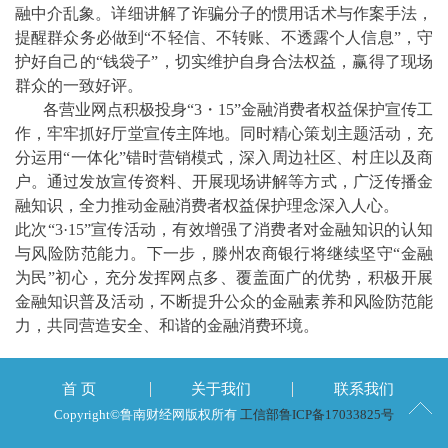
融中介乱象。详细讲解了诈骗分子的惯用话术与作案手法，
提醒群众务必做到“不轻信、不转账、不透露个人信息”，守
护好自己的“钱袋子”，切实维护自身合法权益，赢得了现场
群众的一致好评。
各营业网点积极投身“3・15”金融消费者权益保护宣传工
作，牢牢抓好厅堂宣传主阵地。同时精心策划主题活动，充
分运用“一体化”错时营销模式，深入周边社区、村庄以及商
户。通过发放宣传资料、开展现场讲解等方式，广泛传播金
融知识，全力推动金融消费者权益保护理念深入人心。
此次“3·15”宣传活动，有效增强了消费者对金融知识的认知
与风险防范能力。下一步，滕州农商银行将继续坚守“金融
为民”初心，充分发挥网点多、覆盖面广的优势，积极开展
金融知识普及活动，不断提升公众的金融素养和风险防范能
力，共同营造安全、和谐的金融消费环境。
首 页
关于我们
联系我们
Copyright©鲁南财经网版权所有
工信部鲁ICP备17033825号