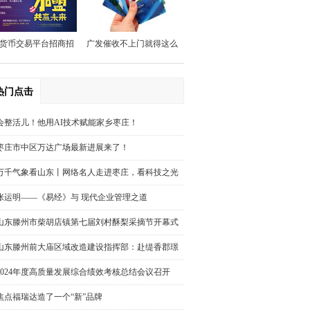
商银行调研指导工作
货币交易平台招商招
广发催收不上门就得这么
代理
做
热门点击
会整活儿！他用AI技术赋能家乡枣庄！
枣庄市中区万达广场最新进展来了！
万千气象看山东丨网络名人走进枣庄，看科技之光
点亮“新农业”！
张运明——《易经》与 现代企业管理之道
山东滕州市柴胡店镇第七届刘村酥梨采摘节开幕式
举行
山东滕州前大庙区域改造建设指挥部：赴缇香郡璟
园调研回迁安置房屋规划建设情况
2024年度高质量发展综合绩效考核总结会议召开
焦点福瑞达造了一个“新”品牌