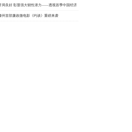
开局良好 彰显强大韧性潜力——透视首季中国经济
成绩单
滕州首部廉政微电影《约谈》重磅来袭