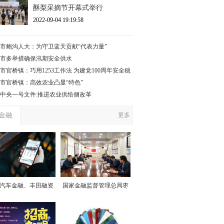
酥梨采摘节开幕式举行
2022-09-04 19:19:58
市鲍沟人大：为守卫蓝天贡献“代表力量”
市多举措确保汛期安全供水
市官桥镇：巧用1253工作法 为建党100周年安全稳
保驾护航”
市官桥镇：高效农业凸显“特色”
17中央一号文件:推进农业供给侧改革
金融
更多
汽车金融、丰田融资
国家金融监督管理总局枣
赁心系用户始终如一
庄监管分局党委委员、副
局长孙清浩一行到滕州农