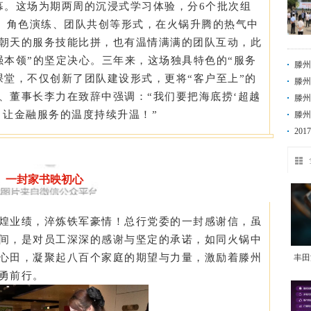
幕。这场为期两周的沉浸式学习体验，分6个批次组
标、角色演练、团队共创等形式，在火锅升腾的热气中
朝天的服务技能比拼，也有温情满满的团队互动，此
强本领”的坚定决心。三年来，这场独具特色的“服务
滕州
课堂，不仅创新了团队建设形式，更将“客户至上”的
滕州
、董事长
李力
在致辞中强调：“我们要把海底捞‘超越
滕州
，让金融服务的温度持续升温！”
定“
滕州
20
一封家书映初心
煌业绩，淬炼铁军豪情！总行党委的一封感谢信，虽
间，是对员工深深的感谢与坚定的承诺，如同火锅中
心田，凝聚起八百个家庭的期望与力量，激励着滕州
丰田
勇前行。
租