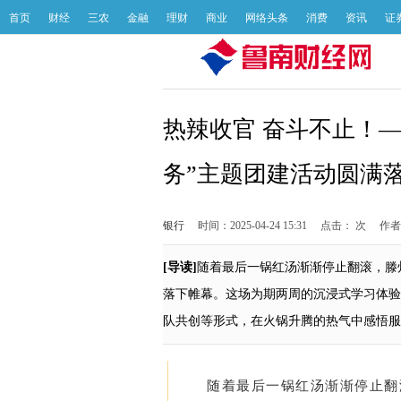
首页
财经
三农
金融
理财
商业
网络头条
消费
资讯
证
热辣收官 奋斗不止！
务”主题团建活动圆满
银行
时间：2025-04-24 15:31
点击：
次
作者
[导读]
随着最后一锅红汤渐渐停止翻滚，滕
落下帷幕。这场为期两周的沉浸式学习体验
队共创等形式，在火锅升腾的热气中感悟服
随着最后一锅红汤渐渐停止翻