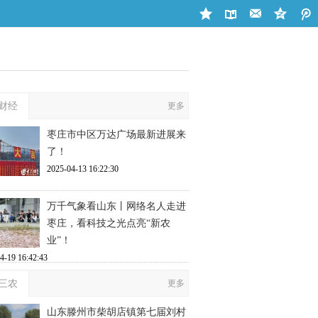
财经
更多
枣庄市中区万达广场最新进展来
了！
2025-04-13 16:22:30
万千气象看山东丨网络名人走进
枣庄，看科技之光点亮“新农
业”！
4-19 16:42:43
三农
更多
山东滕州市柴胡店镇第七届刘村