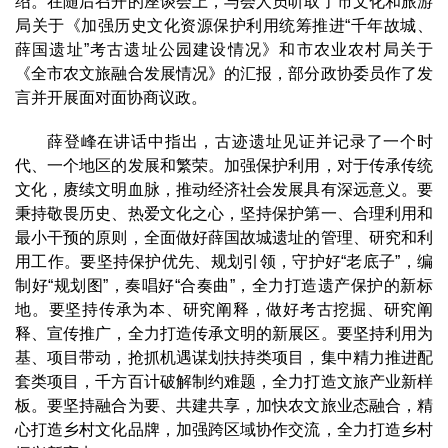
绍。在随后召开的座谈会上，与会人员听取了市文化和旅游
局关于《加强历史文化资源保护利用统筹推进“千年故城、
薛国遗址”考古遗址公园建设情况》和市农业农村局关于
《全市农文旅融合发展情况》的汇报，部分政协委员作了发
言并开展面对面协商议政。
薛登峰在讲话中指出，古迹遗址见证并记录了一个时
代、一个地区的发展和繁荣。加强保护利用，对于传承传统
文化，赓续文明血脉，推动经济社会发展具有深远意义。要
秉持敬畏历史、热爱文化之心，坚持保护第一、合理利用和
最小干预的原则，全面做好薛国故城遗址的管理、研究和利
用工作。要坚持保护优先、规划引领，守护好“老底子”，编
制好“规划图”，奏唱好“合奏曲”，全力打造遗产保护的新标
地。要坚持传承为本、研究阐释，做好考古挖掘、研究阐
释、宣传推广，全力打造传承文明的新展区。要坚持利用为
基、项目带动，抢抓机遇谋划扶持类项目，集中精力推进配
套类项目，千方百计破解制约难题，全力打造文旅产业新样
板。要坚持融合为要、共建共享，加快农文旅业态融合，精
心打造乡村文化品牌，加强跨区域协作交流，全力打造乡村