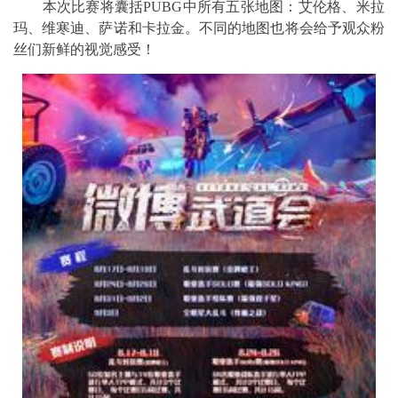
本次比赛将囊括PUBG中所有五张地图：艾伦格、米拉
玛、维寒迪、萨诺和卡拉金。不同的地图也将会给予观众粉
丝们新鲜的视觉感受！