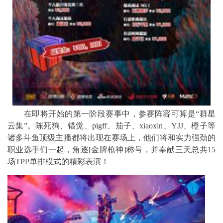
在即将开始的第一阶段赛事中，参赛阵容可算是“群星
云集”。陈死狗、错觉、pigff、茄子、xiaoxin、YJJ、橙子等
诸多斗鱼顶级主播都将出现在赛场上，他们将和实力强劲的
职业选手们一起，角逐[金牌枪神]称号，并奉献三天总共15
场TPP单排模式的精彩表演！