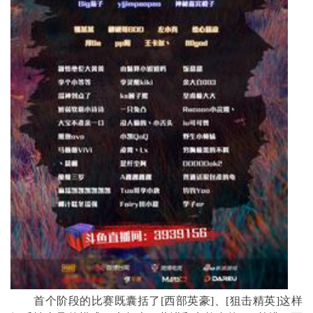
首个阶段的比赛既囊括了[西部英豪]、[狙击精英]这样