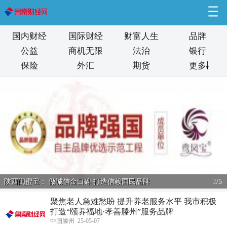
国内财经
国际财经
财富人生
品牌
公益
商机无限
法治
银行
保险
外汇
期货
更多
陕西闺蜜宝： 做诚信金口碑 打造信赖国民品牌
2
/
5
聚焦老人急难愁盼 提升养老服务水平 我市积极
打造“颐养福地·孝善滕州”服务品牌
中国滕州 25-05-07