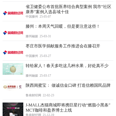
省卫健委公布首批医养结合典型案例 我市“社区
康养”案例入选县域十佳
中国滕州 25-05-07
滕州：本周天气回暖，但是要注意这些！
滕州融媒 25-03-31
枣庄市医学捐献服务工作推进会在滕召开
中国滕州 25-03-27
转给家人！春天多吃这几种水果，好处真不少
滕州融媒 25-03-17
陕西闺蜜宝： 做诚信金口碑 打造信赖国民品牌
鲁南财经网 22-02-23
J-MALL杰猫商城即将携巨星行动“燃脂小黑条”
MCT咖啡和盈养博士上线
鲁南财经网 21-12-19