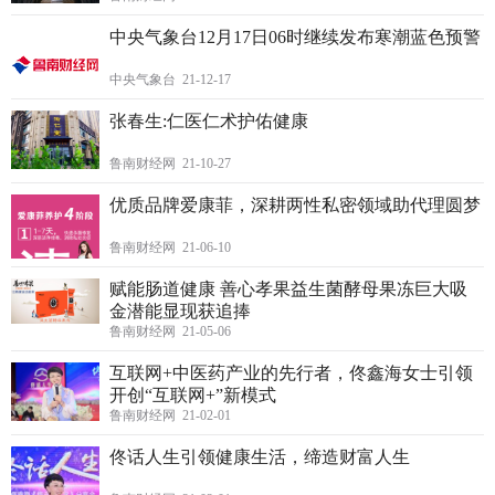
中央气象台12月17日06时继续发布寒潮蓝色预警
中央气象台 21-12-17
张春生:仁医仁术护佑健康
鲁南财经网 21-10-27
优质品牌爱康菲，深耕两性私密领域助代理圆梦
鲁南财经网 21-06-10
赋能肠道健康 善心孝果益生菌酵母果冻巨大吸
金潜能显现获追捧
鲁南财经网 21-05-06
互联网+中医药产业的先行者，佟鑫海女士引领
开创“互联网+”新模式
鲁南财经网 21-02-01
佟话人生引领健康生活，缔造财富人生