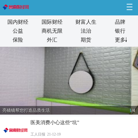
国内财经
国际财经
财富人生
品牌
公益
商机无限
法治
银行
保险
外汇
期货
更多
亮镜镜帮您打造品质生活
2
/
4
医美消费小心这些“坑”
工人日报 21-12-19