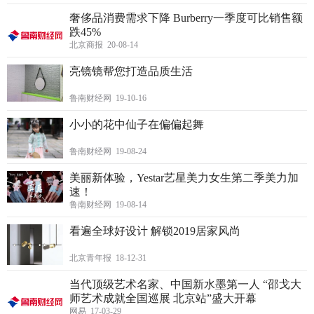
奢侈品消费需求下降 Burberry一季度可比销售额
跌45%
北京商报 20-08-14
亮镜镜帮您打造品质生活
鲁南财经网 19-10-16
小小的花中仙子在偏偏起舞
鲁南财经网 19-08-24
美丽新体验，Yestar艺星美力女生第二季美力加
速！
鲁南财经网 19-08-14
看遍全球好设计 解锁2019居家风尚
北京青年报 18-12-31
当代顶级艺术名家、中国新水墨第一人 “邵戈大
师艺术成就全国巡展 北京站”盛大开幕
网易 17-03-29