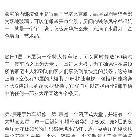
豪宅的内部装修更是富丽堂皇堪比宫殿，高层四周墙壁全部
为落地玻璃，可以俯瞰孟买市全景，房间内装修风格都很统
一，就是一个字，壕，怎么豪华怎么来，充满了水晶灯、金
色墙面、艺术品。
底部1层～6层为一个特大停车场，可以同时停放160辆汽
车。停车场之上为大堂，一旦进入大楼，为了确保住在最顶
楼的豪宅主人和到访的客人们享受到最快捷的服务，这栋加
上地下室仅有33层的大楼装了9部快速电梯，包括1部能将奔
驰大G装进去的超大型货梯，宾客们可以选择乘坐9部电梯
中的任何一部从大厅直达各个楼层。
第7层用于汽车维修，第8层是一个酒店式大堂，并建有一个
大型宴会厅；每一层设计都堪称奢华到了极致。第8层的宴
会厅天花板80%的面积都挂满水晶灯，通往宴会厅的楼梯扶
手全部覆盖白银。此外，还建有一个安装着人工造雪装置