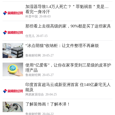
加湿器导致1.4万人死亡？＂罪魁祸首＂竟是…
看完一身冷汗
科普中国 20-08-03
那些看上去很高级的家，90%都是买了这些家具
住范儿 20-07-15
“冰点萌猫”收纳柜：让文件整理不再麻烦
鲁南财经网 20-05-27
使用“亿爱客”，让你在家享受到三星级的皮革护
理产品
鲁南财经网 20-05-27
印度首富超马云成新亚洲首富 住140亿豪宅无人
能及
网易家居综合 20-04-25
了解装饰画！了解本泽！
鲁南财经网 20-04-22