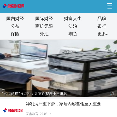
国内财经
国际财经
财富人生
品牌
公益
商机无限
法治
银行
保险
外汇
期货
更多
“冰点萌猫”收纳柜：让文件整理不再麻烦
2
/
5
净利润严重下滑，家居内容营销至关重要
罗盘教育 20-08-14