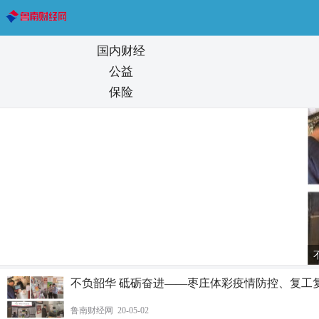
国内财经
公益
保险
不负韶华 砥砺奋进——枣庄体彩疫情防控、复工
鲁南财经网 20-05-02