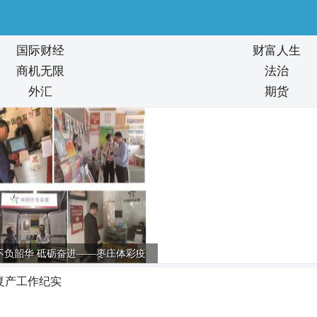
国际财经
财富人生
商机无限
法治
外汇
期货
不负韶华 砥砺奋进——枣庄体彩疫
/
情防控、复工复
复产工作纪实