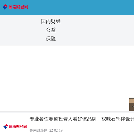
国内财经
公益
保险
晚成”螺蛳粉，折射中国经济有韧性
专业餐饮赛道投资人看好该品牌，权味石锅拌饭
鲁南财经网 22-02-19