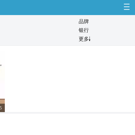
品牌
银行
更多
西瓜含糖量远低于火龙果水果含糖量越高就越甜？
5