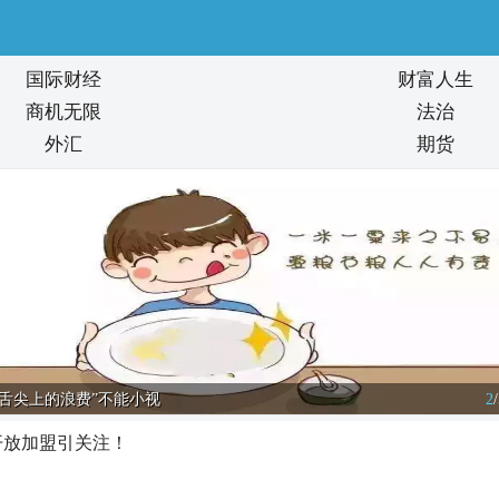
国际财经
财富人生
商机无限
法治
外汇
期货
“舌尖上的浪费”不能小视
2
/
开放加盟引关注！