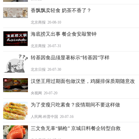
香飘飘卖轻食 奶茶不香了？
北京商报 20-08-10
海底捞又出事 餐企食安敲警钟
北京商报 20-07-31
转基因食品须显著标示“转基因”字样
北京日报 20-07-30
汉堡王用过期面包做汉堡，鸡腿排保质期随意改
央视网 20-07-20
为了变瘦只吃素食？疫情期间不要这样做
人民网-科普中国 20-07-16
三文鱼无辜“躺枪” 京城日料餐企转型自救