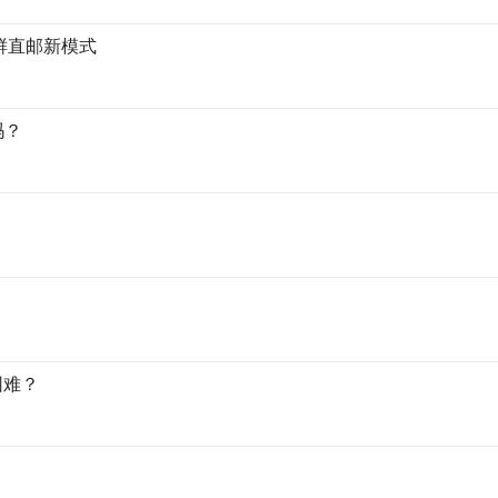
鲜直邮新模式
吗？
困难？