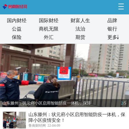
国内财经
国际财经
财富人生
品牌
公益
商机无限
法治
银行
保险
外汇
期货
更多
山东滕州：状元府小区启用智能防疫一体机，保障
2
/
5
山东滕州：状元府小区启用智能防疫一体机，保
障小区疫情安全！
鲁南财经网 22-04-09