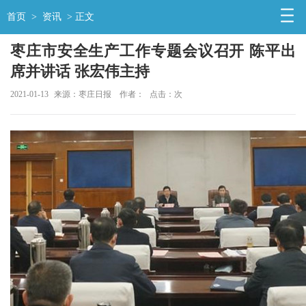
首页
>
资讯
> 正文
枣庄市安全生产工作专题会议召开 陈平出
席并讲话 张宏伟主持
2021-01-13
来源：枣庄日报
作者：
点击：
次