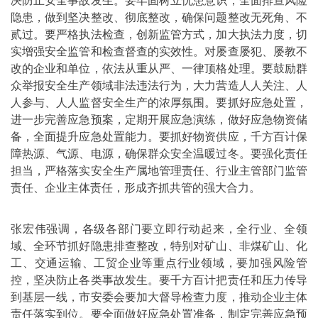
决防止安全事故发生。要牢固树立忧患意识，全面排查风险
隐患，做到坚决整改、彻底整改，确保问题整改无死角、不
贰过。要严格执法检查，创新监管方式，加大执法力度，切
实增强安全监管和检查督查的实效性。对屡查屡犯、屡教不
改的企业和单位，依法从重从严、一律顶格处理。要鼓励群
众举报安全生产领域非法违法行为，大力营造人人关注、人
人参与、人人监督安全生产的浓厚氛围。要抓好应急处置，
进一步完善应急预案，定期开展应急演练，做好应急物资储
备，全面提升应急处置能力。要抓好物资供应，千方百计保
障热源、气源、电源，确保群众安全温暖过冬。要强化责任
担当，严格落实安全生产属地管理责任、行业主管部门监管
责任、企业主体责任，形成齐抓共管的强大合力。
张宏伟强调，各级各部门要立即行动起来，全行业、全领
域、全环节抓好隐患排查整改，特别对矿山、非煤矿山、化
工、交通运输、工贸企业等重点行业领域，要加强风险管
控，坚决防止各类事故发生。要千方百计把责任和压力传导
到基层一线，市安委会要加大督导检查力度，推动企业主体
责任落实到位。要全面做好应急处置准备，制定完善应急预