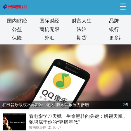
国内财经
国际财经
财富人生
品牌
公益
商机无限
法治
银行
保险
外汇
期货
更多
在线音乐版权不再独家 “老大”腾讯音乐压力倍增
2
/
5
看电影学77天赋︱生命翻转的关键：解锁天赋，
驰骋属于你的“奔腾年代”
鲁南财经网 21-05-07