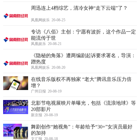
周迅连上4档综艺，清冷女神“走下云端”了？
凤凰网娱乐 20-08-25
专访《八佰》主创：宁愿有波折，这个作品一定
能流传于世
凤凰娱乐 20-08-21
《隐秘的角落》遭两编剧起诉要求署名，导演：
蹭热度
凤凰网娱乐 20-08-20
在线音乐版权不再独家 “老大”腾讯音乐压力倍
增？
广州日报 20-08-19
北影节电视展映片单曝光，包括《流浪地球》等
20部影片
新京报 20-08-19
舞剧创作“她视角”：年龄给予“30+”女演员最好
的加持
文汇报 20-08-18