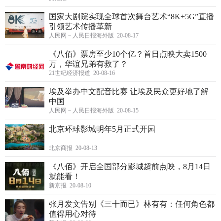
国家大剧院实现全球首次舞台艺术“8K+5G”直播
引领艺术传播革新
人民网－人民日报海外版 20-08-17
《八佰》票房至少10个亿？首日点映大卖1500
万，华谊兄弟有救了？
21世纪经济报道 20-08-16
埃及举办中文配音比赛 让埃及民众更好地了解
中国
人民网－人民日报海外版 20-08-15
北京环球影城明年5月正式开园
北京商报 20-08-13
《八佰》开启全国部分影城超前点映，8月14日
就能看！
新京报 20-08-10
张月发文告别《三十而已》林有有：任何角色都
值得用心对待