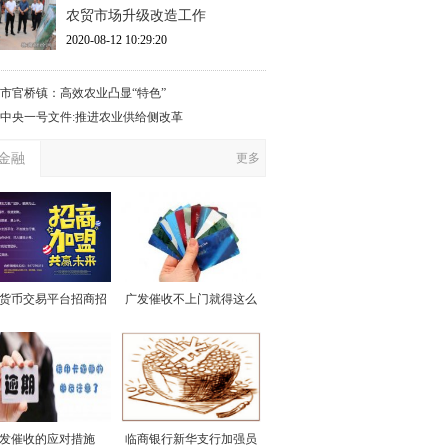
农贸市场升级改造工作
2020-08-12 10:29:20
市官桥镇：高效农业凸显“特色”
17中央一号文件:推进农业供给侧改革
金融
更多
货币交易平台招商招
广发催收不上门就得这么
代理
做
发催收的应对措施
临商银行新华支行加强员