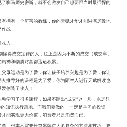
见了驯马师史密斯，就不会激发自己想要跟当时最强悍的
只有拥有一个厉害的教练，你的天赋才华才能淋漓尽致地
起作战！
造收入
特别懂得成交定律的人，也正是因为不断的成交（成交车、
的精神和物质财富都迅速积累。
让父母运动是为了爱，你让孩子培养兴趣是为了爱，你让
朋友推荐好的课程是为了爱，你为陌生人进行天赋解读也
以爱创造了收入！
动学习了很多课程，如果不踏出“成交”这一步，永远只
学的知识执行落地。而我们要做的，一定是学习的投资
者才能实现更大价值，消费者只是消费而已。
简单，根本不需要长篇累牍讲太多复杂的方法和技巧。要