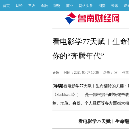
首页
财经
三农
金融
理财
商业
网络头条
消费
资讯
证
看电影学77天赋︱生
你的“奔腾年代”
娱乐
时间：2021-05-07 16:36
点击：
次
作者
[导读]
看电影学77天赋︱生命翻转的关键
《Seabiscuit》），是一部根据当时
龄、地位、身份、个人经历等各方面都大相
看电影学77天赋︱生命