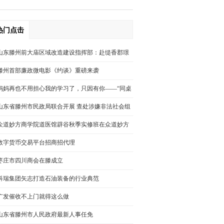
工征信和大额资金交易异
热门点击
常情况风险排查
山东滕州前大庙区域改造建设指挥部：赴缇香郡璟
园调研回迁安置房屋规划建设情况
滕州首部廉政微电影《约谈》重磅来袭
妈妈再也不用担心我的学习了，只因有你——“同桌
100学习网”你好，我也好
山东省滕州市民政局联合开展 查处涉嫌非法社会组
织活动
众道妙方商学院道医馆辟谷秋季实修班在众道妙方
培训基地圆满结束
数字货币交易平台招商招代理
枣庄市四川商会在滕成立
科瑞集团矢志打造石油装备的行业典范
广发催收不上门就得这么做
山东省滕州市人民政府最新人事任免