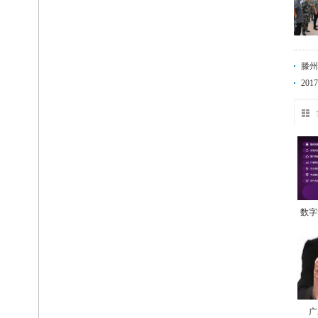
滕州
20
数字
广