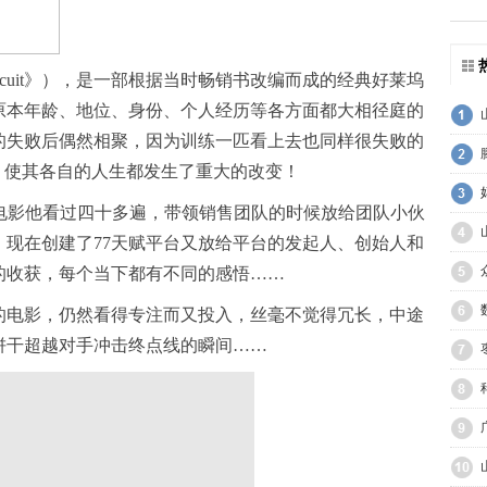
iscuit》），是一部根据当时畅销书改编而成的经典好莱坞
原本年龄、地位、身份、个人经历等各方面都大相径庭的
的失败后偶然相聚，因为训练一匹看上去也同样很失败的
，使其各自的人生都发生了重大的改变！
这部电影他看过四十多遍，带领销售团队的时候放给团队小伙
现在创建了77天赋平台又放给平台的发起人、创始人和
的收获，每个当下都有不同的感悟……
的电影，仍然看得专注而又投入，丝毫不觉得冗长，中途
饼干超越对手冲击终点线的瞬间……