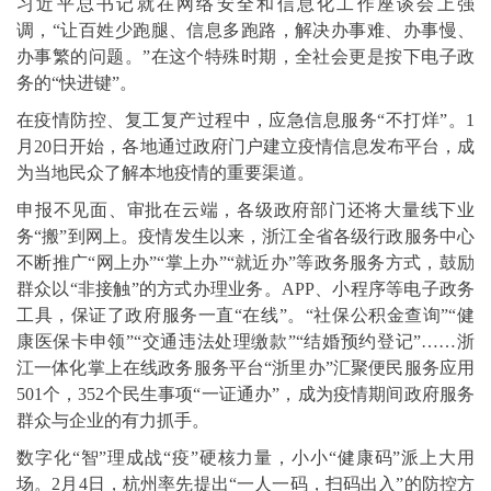
习近平总书记就在网络安全和信息化工作座谈会上强
调，“让百姓少跑腿、信息多跑路，解决办事难、办事慢、
办事繁的问题。”在这个特殊时期，全社会更是按下电子政
务的“快进键”。
在疫情防控、复工复产过程中，应急信息服务“不打烊”。1
月20日开始，各地通过政府门户建立疫情信息发布平台，成
为当地民众了解本地疫情的重要渠道。
申报不见面、审批在云端，各级政府部门还将大量线下业
务“搬”到网上。疫情发生以来，浙江全省各级行政服务中心
不断推广“网上办”“掌上办”“就近办”等政务服务方式，鼓励
群众以“非接触”的方式办理业务。APP、小程序等电子政务
工具，保证了政府服务一直“在线”。“社保公积金查询”“健
康医保卡申领”“交通违法处理缴款”“结婚预约登记”……浙
江一体化掌上在线政务服务平台“浙里办”汇聚便民服务应用
501个，352个民生事项“一证通办”，成为疫情期间政府服务
群众与企业的有力抓手。
数字化“智”理成战“疫”硬核力量，小小“健康码”派上大用
场。2月4日，杭州率先提出“一人一码，扫码出入”的防控方