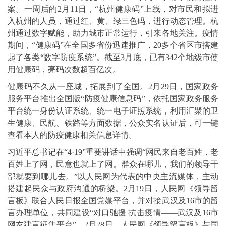
案。一周后的2月11日，“杭州健康码”上线，对市民和拟进
入杭州的人员，通过红、黄、绿三色码，进行动态管理。杭
州通过数字赋能，助力城市正常运行，引来各地关注。疫情
期间，“健康码”在全国多省份迅速推广，20多个省区市搭建
起了各类“数字防疫系统”。截至3月底，已有342个地级市使
用健康码，亮码次数超百亿次。
健康码不久从一座城，拓展到了全国。2月29日，国家政务
服务平台推出全国版“防疫健康信息码”，依托国家政务服务
平台统一身份认证系统、统一电子证照系统，利用汇聚的卫
生健康、民航、铁路等方面数据，公众实名认证后，可一键
查看本人的防疫健康相关信息详情。
习近平总书记在“4·19”重要讲话中强调“网民来自老百姓，老
百姓上了网，民意也就上了网。群众在哪儿，我们的领导干
部就要到哪儿去。”以人民网为代表的中央主流媒体，主动
搭建起民众与政府沟通的桥梁。2月19日，人民网《领导留
言板》联合人民日报全国党媒平台，并对接武汉及16市的留
言办理单位，共同建设“对口驰援 抗击疫情——武汉及16市
网友建言征集平台”。2月28日，人民网《领导留言板》与国