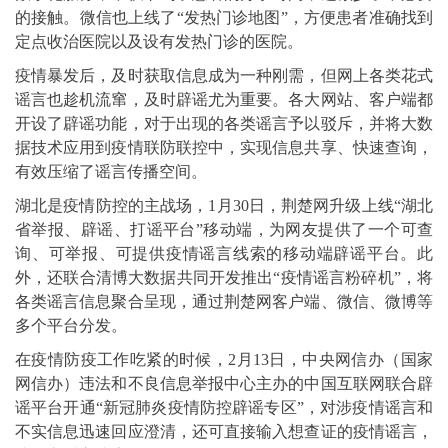
的接触。微信也上线了“发热门诊地图”，方便患者准确找到
定点收治医院以及设有发热门诊的医院。
疫情暴发后，及时获取信息成为一种刚需，但网上各类花式
谣言也趁机流窜，及时辟谣尤为重要。各大网站、客户端都
开设了辟谣功能，对于出现的各类谣言予以驳斥，并将大数
据技术应用到疫情联防联控中，实现信息共享、快速查询，
有效压缩了谣言传播空间。
湖北是疫情防控的主战场，1月30日，荆楚网升级上线“湖北
省举报、辟谣、打谣平台”移动端，为网友提供了一个可查
询、可举报、可提供疫情谣言线索的移动端辟谣平台。此
外，还联合清博大数据共同开发推出“疫情谣言粉碎机”，将
各类谣言信息聚合呈现，通过荆楚网客户端、微信、微博等
多个平台分发。
在疫情防疫工作吃紧的时候，2月13日，中央网信办（国家
网信办）违法和不良信息举报中心主办的中国互联网联合辟
谣平台开通“新冠肺炎疫情防控辟谣专区”，对涉疫情谣言和
不实信息迅速回应澄清，还可直接输入想查证的疫情谣言，