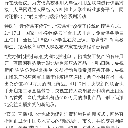
行在线会议。为方便高校和用人单位利用互联网进行供需对
接，人民网通过人民智云APP推出大学生就业服务平台，同
时还推出了“聘直播”云端招聘会系列活动。
特殊时期“停课不停学”，“云课堂”改变了传统的授课方式。
2月17日，国家中小学网络云平台正式开通，免费供各地自
主使用，全国近1.8亿中小学生在家上课。教育部针对高校
学生、继续教育需求人群发布22家在线课程平台资源。
“没为湖北拼过命,但为湖北拼过单”。随着复工复产的有序展
开，互联网强势助力湖北销售积压农产品，4月6日晚，央视
新闻“谢谢你为湖北拼单”公益行动首场带货直播开播，央视
主播朱广权与淘宝主播李佳琦隔空连线，两个小时直播，卖
出总价值4014万元的湖北商品。4月12日，央视新闻联合快
手开启第二场直播带货，央视主持人欧阳夏丹和演员王祖蓝
组合首秀，当晚共卖出价值6100万元的湖北产品，创下为湖
北公益直播卖货的新纪录。
“官员+直播+助农”也成为促进消费和销售的新模式，网络直
播间正成为中国多地官员的“新战场”。市长、县长变身网络
主播，亲自“带货”，助力农产品销售。在此次抗击疫情中，