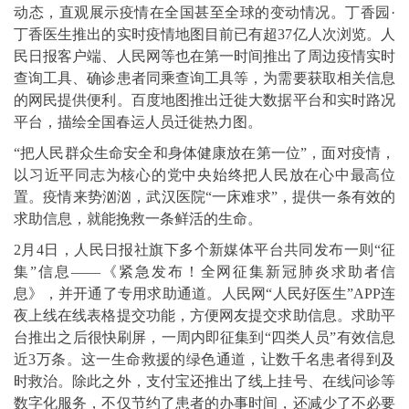
动态，直观展示疫情在全国甚至全球的变动情况。丁香园·
丁香医生推出的实时疫情地图目前已有超37亿人次浏览。人
民日报客户端、人民网等也在第一时间推出了周边疫情实时
查询工具、确诊患者同乘查询工具等，为需要获取相关信息
的网民提供便利。百度地图推出迁徙大数据平台和实时路况
平台，描绘全国春运人员迁徙热力图。
“把人民群众生命安全和身体健康放在第一位”，面对疫情，
以习近平同志为核心的党中央始终把人民放在心中最高位
置。疫情来势汹汹，武汉医院“一床难求”，提供一条有效的
求助信息，就能挽救一条鲜活的生命。
2月4日，人民日报社旗下多个新媒体平台共同发布一则“征
集”信息——《紧急发布！全网征集新冠肺炎求助者信
息》，并开通了专用求助通道。人民网“人民好医生”APP连
夜上线在线表格提交功能，方便网友提交求助信息。求助平
台推出之后很快刷屏，一周内即征集到“四类人员”有效信息
近3万条。这一生命救援的绿色通道，让数千名患者得到及
时救治。除此之外，支付宝还推出了线上挂号、在线问诊等
数字化服务，不仅节约了患者的办事时间，还减少了不必要