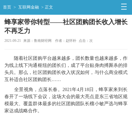
首页
>
互联网金融
> 正文
蜂享家带你转型——社区团购团长收入增长
不再乏力
2021-09-21
来源：鲁南财经网
作者：赵怀朴
点击：
次
随着社区团购平台越来越多，团长数量也越来越多，作
为线上线下沟通枢纽的团长们，成了平台贴身肉搏厮杀的排
头兵。那么，社区团购团长收入状况如何，与什么商业模式
互补适合社区团购团长……
全景视角，点落长春。2021年4月18日，蜂享家来到长
春开了一场线下会议，这场大会的最大亮点是东三省地区规
模最大、覆盖群体最多的社区团购团队长榴小敏严选与蜂享
家达成战略合作。