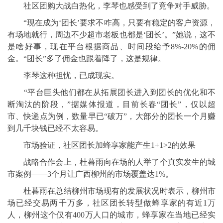
社区团购大战白热化，李琴也感受到了竞争对手威胁。
“现在成为‘团长’要求不咋高，只要有稳定的客户资源，
有场地就行，周边不少超市老板也都是‘团长’。”她说，这不
是啥好事，现在平台根据商品、时间段给予8%-20%的佣
金。“团长”多了佣金也跟着降了，这是规律。
李琴这种担忧，已成现实。
“平台巨头他们都在从拓展团长进入到团长的优化和不
断淘汰的阶段，”据媒体报道，目前长春“团长”，仅以超
市、快递点为例，数量早已“破万”，大部分的团长一个月赚
到几千块钱已经不太容易。
市场验证，社区团长加蜂享家能产生1+1>2的效果
战略合作会上，杜暮雨向在场的人举了个真实发生的城
市案例——3个月让广西柳州的市场覆盖达1%。
杜暮雨在总结柳州市场现有的发展状况时表示，柳州市
场已经交易两千万多，社区团长转型做蜂享家的有近1万
人，柳州这个仅有400万人口的城市，蜂享家在当地已经实