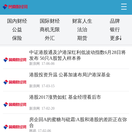
国内财经
国际财经
财富人生
品牌
公益
商机无限
法治
银行
保险
外汇
期货
更多
/
0
中证港股通及沪港深红利低波动指数6月28日将
发布 50只A股暂入样本券
新浪网 17-06-06
港股投资升温 公募加速布局沪港深基金
新浪网 17-03-15
港股2017涨势如虹 基金经理看后市
新浪网 17-02-20
房企回A的蜜糖与砒霜:A股和港股的差距正在弥
合
网易 17-02-06