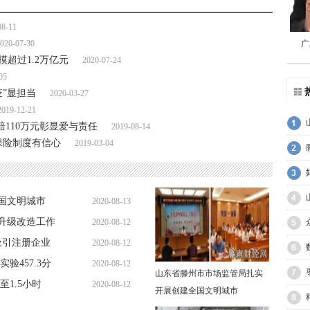
08-11
020-07-30
广
超过1.2万亿元
2020-07-24
05
疫”显担当
2020-03-27
2019-12-21
110万元彰显爱与责任
2019-08-14
保险制度有信心
2019-03-04
国文明城市
2020-08-13
升级改造工作
2020-08-12
09:06:24
吸引注册企业
2020-08-12
10:29:20
验457.3分
2020-08-12
10:22:01
山东省滕州市市场监管局扎实
1.5小时
2020-08-12
10:15:52
开展创建全国文明城市
10:13:29