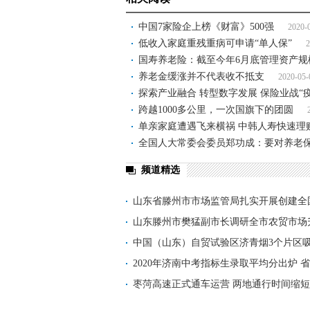
中国7家险企上榜《财富》500强
2020-
低收入家庭重残重病可申请“单人保”
2
国寿养老险：截至今年6月底管理资产规模
养老金缓涨并不代表收不抵支
2020-05-
探索产业融合 转型数字发展 保险业战“
跨越1000多公里，一次国旗下的团圆
单亲家庭遭遇飞来横祸 中韩人寿快速理赔
全国人大常委会委员郑功成：要对养老
频道精选
山东省滕州市市场监管局扎实开展创建全
山东滕州市樊猛副市长调研全市农贸市场
中国（山东）自贸试验区济青烟3个片区
2.2
2020年济南中考指标生录取平均分出炉 省实
枣菏高速正式通车运营 两地通行时间缩短至