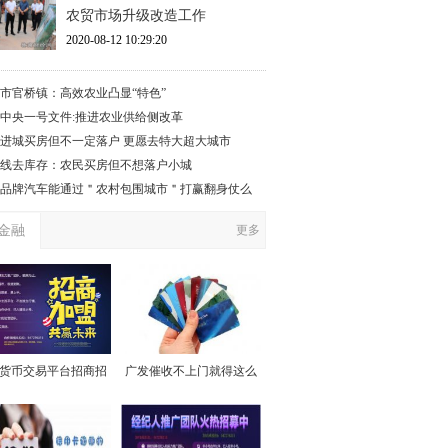
农贸市场升级改造工作
2020-08-12 10:29:20
市官桥镇：高效农业凸显“特色”
17中央一号文件:推进农业供给侧改革
进城买房但不一定落户 更愿去特大超大城市
线去库存：农民买房但不想落户小城
品牌汽车能通过＂农村包围城市＂打赢翻身仗么
金融
更多
货币交易平台招商招
广发催收不上门就得这么
代理
做