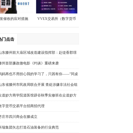
发催收的应对措施
VVEX交易所（数字货币
交易平台）招商
热门点击
山东滕州前大庙区域改造建设指挥部：赴缇香郡璟
园调研回迁安置房屋规划建设情况
滕州首部廉政微电影《约谈》重磅来袭
妈妈再也不用担心我的学习了，只因有你——“同桌
100学习网”你好，我也好
山东省滕州市民政局联合开展 查处涉嫌非法社会组
织活动
众道妙方商学院道医馆辟谷秋季实修班在众道妙方
培训基地圆满结束
数字货币交易平台招商招代理
枣庄市四川商会在滕成立
科瑞集团矢志打造石油装备的行业典范