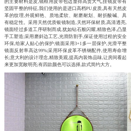
的主要材料是皮,镜框用皮带包边显得高贵大气,挂镜皮带有
坚固平整的特征,我们使用的是进口高档PU皮质,具有天然皮
革的纹理,外观鲜艳、质地柔软、耐磨耐划、耐折酸碱、具
有稳定性。采用天然优质银镜制造,天然环保材质,高清透亮,
镜面经过多道工序研制而成,犹如钻石般闪耀,精致色泽,凸显
手工塑造;采用磨斜边工艺,光滑防割手,保证使用过程的安全
环保,给家人贴心的保护;镜面采用3+1多一层保护,光滑平整
镜面反射率高达99%;采用环保皮革不锈钢配件,使用寿命增
长;意大利的设计理念,精致美观,提高内装饰品味,让房间看起
来更加宽敞明亮;有四款颜色可以选择,款式简约大方。