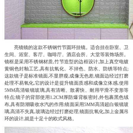
亮镜镜的这款不锈钢竹节圆环挂镜。适合挂在卧室、卫
生间、浴室、客厅、咖啡厅、酒店会所、大堂等装饰场所。
镜框是采用不锈钢材质,竹节造型的边框设计,加上真空电镀
黄铜色封釉工艺,具有抗氧化、不掉色、防水、防锈等特点;
这款镜子是标准镜面,不显胖瘦,成像无色差,镜面边经过打磨
处理不易氧化,它的设计是提升镜面质感和成像立体感,使用
5MM高清银镜玻璃,具有清晰、散雾快、耐用平滑不变形等
特点;镜子的背部使用1.2CM厚防爆背板密封,外包裹黑色绒
布,具有防潮吸收水汽的作用;镜面采用5MM高清超白银镜玻
璃,高清不失真,玻璃边经过打磨处理,镜面抗氧化,加上金属吊
环的设计,就是十足十的欧式风格。