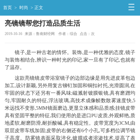
首页
>
时尚
> 正文
亮镜镜帮您打造品质生活
2019-10-16
来源：鲁南财经网
作者：综合
点击：
次
镜子,是一种古老的情怀。装饰,是一种优雅的态度,镜子
与装饰相结合,辨识一种时光的印记,家一旦有了印记,也就有
了温存。
这款亮镜镜皮带浴室镜子的边部边缘是用先进皮革包边
加工,设计新颖,另外用复古铆钉加固和铜扣衬托,光滑圆润,在
牢固的状态下还另有一番风味;磁溅射镀膜银镜,具有磨蹭均
匀,牢固耐久的特征,浮法玻璃,高技术成像帧数散雾速度快,5
米远找不变形,5MM镜面磨边,更显立体感和品质感;挂镜皮带
具有坚固平整的特征,我们使用的是进口PU皮质,外观鲜艳,质
地柔软,耐磨防滑,耐折酸碱,具有稳定性。皮带宽度为3CM,由
双层皮带车线加固;皮带的右侧还有6个小孔,可多档位调节镜
子高度。防雾镜表面采取淬化,镀膜或者溶渗技术,提高了表