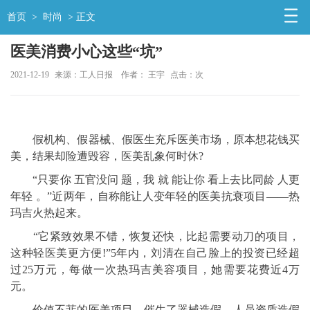
首页
>
时尚
> 正文
医美消费小心这些“坑”
2021-12-19
来源：工人日报
作者： 王宇
点击：
次
假机构、假器械、假医生充斥医美市场，原本想花钱买
美，结果却险遭毁容，医美乱象何时休?
“只要你 五官没问 题，我 就 能让你 看上去比同龄 人更
年轻 。”近两年，自称能让人变年轻的医美抗衰项目——热
玛吉火热起来。
“它紧致效果不错，恢复还快，比起需要动刀的项目，
这种轻医美更方便!”5年内，刘清在自己脸上的投资已经超
过25万元，每做一次热玛吉美容项目，她需要花费近4万
元。
价值不菲的医美项目，催生了器械造假、人员资质造假