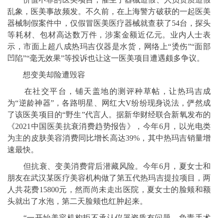
乱象，医美事故频发。不久前，在上海警方破获的一起医美
器械制假案件中，仅假冒医美医疗器械就查获了54台，探头
等耗材、包材高达数万件，涉案金额近亿元。业内人士表
示，市面上超八成热玛吉仪器是水货，网络上“烫伤”“面部
凹陷”“毫无效果”等投诉也让这一医美项目遭遇颇多争议。
想变美却险遭毁容
在社交平台，铺天盖地的测评种草帖，让热玛吉成
为“逆龄神器”，各路明星、网红大V纷纷现身说法，俨然成
了该医美项目的“野生”代言人。据新华财经联合新氧发布的
《2021中国医美抗衰消费趋势报告》，今年6月，以光电类
为主的皮肤美容消费同比增长高达39%，其中热玛吉销量增
速最快。
但抗衰、变美消费背后潜藏风险。今年6月，夏女士和
朋友在武汉某医疗美容机构做了第五代热玛吉提拉项目，两
人共花费15800元，然而尚未走出医院，夏女士的脸颊和额
头就出了水泡，第二天脸颊也红肿起来。
“一开始美容机构拒不承认仪器资质有问题，负责手术