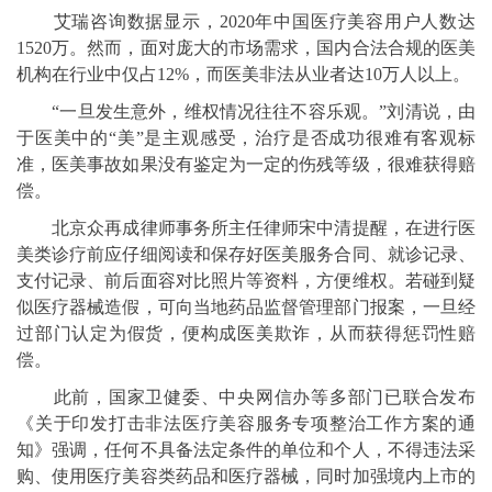
艾瑞咨询数据显示，2020年中国医疗美容用户人数达
1520万。然而，面对庞大的市场需求，国内合法合规的医美
机构在行业中仅占12%，而医美非法从业者达10万人以上。
“一旦发生意外，维权情况往往不容乐观。”刘清说，由
于医美中的“美”是主观感受，治疗是否成功很难有客观标
准，医美事故如果没有鉴定为一定的伤残等级，很难获得赔
偿。
北京众再成律师事务所主任律师宋中清提醒，在进行医
美类诊疗前应仔细阅读和保存好医美服务合同、就诊记录、
支付记录、前后面容对比照片等资料，方便维权。若碰到疑
似医疗器械造假，可向当地药品监督管理部门报案，一旦经
过部门认定为假货，便构成医美欺诈，从而获得惩罚性赔
偿。
此前，国家卫健委、中央网信办等多部门已联合发布
《关于印发打击非法医疗美容服务专项整治工作方案的通
知》强调，任何不具备法定条件的单位和个人，不得违法采
购、使用医疗美容类药品和医疗器械，同时加强境内上市的