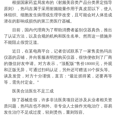
根据国家药监局发布的《射频美容类产品分类界定指导
原则》，热玛吉属于采用射频能量作用于真皮层以下，使人
体组织、细胞发生病理或生理学改变，且可能会对人体造成
潜在的影响或损伤的第三类医疗器械。
目前，国内代理商为了帮助消费者鉴别仪器真伪，推出
了认证方法，以及合规的机构和医生名单。然而这一措施并
不能阻止假货泛滥。
近日，在某电商平台，记者尝试联系了一家售卖热玛吉
仪器的店铺，并向客服表明想购买仪器，很快便收到了厂商
的微信好友申请。对方表示，“顶配版”售价18000元，外观
和正版无异，可通过扫码认证，另外还可赠送10个探头等。
谈及发货，对方十分谨慎，直言：“最近抓得紧，还要再等
等，需先付定金。”
医美合法医生不足三成
除了器械造假，许多非法医美项目还涉及从业者相关资
质问题，热玛吉也不例外。非专业人士操作光电治疗，容易
发生治疗不足或过度，轻则烫伤，重则毁容。