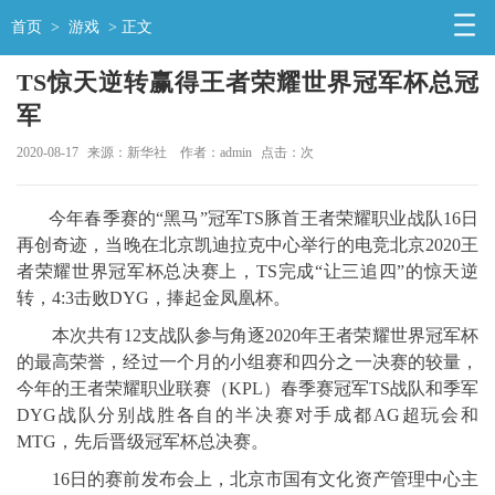
首页
>
游戏
> 正文
TS惊天逆转赢得王者荣耀世界冠军杯总冠
军
2020-08-17
来源：新华社
作者：admin
点击：
次
今年春季赛的“黑马”冠军TS豚首王者荣耀职业战队16日
再创奇迹，当晚在北京凯迪拉克中心举行的电竞北京2020王
者荣耀世界冠军杯总决赛上，TS完成“让三追四”的惊天逆
转，4:3击败DYG，捧起金凤凰杯。
本次共有12支战队参与角逐2020年王者荣耀世界冠军杯
的最高荣誉，经过一个月的小组赛和四分之一决赛的较量，
今年的王者荣耀职业联赛（KPL）春季赛冠军TS战队和季军
DYG战队分别战胜各自的半决赛对手成都AG超玩会和
MTG，先后晋级冠军杯总决赛。
16日的赛前发布会上，北京市国有文化资产管理中心主