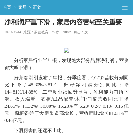
首页
>
家居
> 正文
净利润严重下滑，家居内容营销至关重要
2020-08-14
来源：罗盘教育
作者：admin
点击：
次
分析家居行业半年报，发现绝大部分品牌净利润，营收
都大幅下滑了。
好莱客刚刚发布了年报，分季度看，Q1/Q2营收分别同
比下降了48.30%/3.81%，归母净利润分别同比下降
144.81%/14.88%。二季度业绩回升显著，盈利能力有所下
滑。收入端看，衣柜/成品配套/木门/门窗营收同比下降
24.65%/ 11.32%/ 30.08%/ 15.28%至6.23/ 0.24/ 0.13/ 0.16亿
元，橱柜得益于大宗渠道高增长，营收同比增长81.68%至
0.46亿元。
下滑厉害的还远不止此。