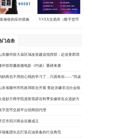
发催收的应对措施
VVEX交易所（数字货币
交易平台）招商
热门点击
山东滕州前大庙区域改造建设指挥部：赴缇香郡璟
园调研回迁安置房屋规划建设情况
滕州首部廉政微电影《约谈》重磅来袭
妈妈再也不用担心我的学习了，只因有你——“同桌
100学习网”你好，我也好
山东省滕州市民政局联合开展 查处涉嫌非法社会组
织活动
众道妙方商学院道医馆辟谷秋季实修班在众道妙方
培训基地圆满结束
数字货币交易平台招商招代理
枣庄市四川商会在滕成立
科瑞集团矢志打造石油装备的行业典范