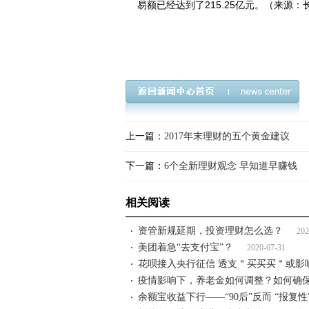
易额已经达到了215.25亿元。（来源：
上一篇：
2017年末理财的五个黄金建议
下一篇：
6个全新理财观念 早知道早赚钱
相关阅读
资管新规延期，投资理财怎么选？
202
美团着急“去支付宝”？
2020-07-31
花呗接入央行征信 透支＂买买买＂或影
疫情影响下，养老金如何调整？如何确
余额宝收益下行——“90后”反而 “报复性