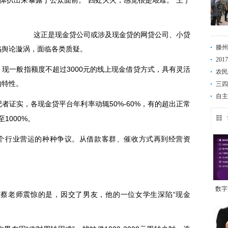
媒体扒出来暴露于公众面前。“四处灭火，感觉很是艰难。”王宁
这正是现金贷公司或涉及现金贷的网贷公司、小贷
滕州
陷舆论漩涡，面临各类质疑。
20
一般指额度不超过3000元的线上现金借贷方式，具有灵活
农民
的特性。
三四
自主
者证实，各现金贷平台年
动辄50%-60%，有的超出正常
利率
至1000%。
个行业营运的种种争议。从借款客群、催收方式再到经营资
。
数字
老师震惊的是，因交了男友，他的一位女学生深陷“现金