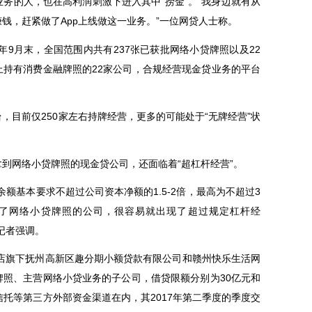
的人，也在高利润刺激下进入其中“捞金”。“我身边就有从
钱，赶紧做了App上线做这一业务。”一位网贷人士称。
9月末，全国范围内共有237张已获批网络小贷牌照以及22
上持有消费金融牌照的22家公司，合规经营现金贷业务的平台
目前仅250家左右持牌经营，更多的可能处于“无牌经营”状
网络小贷牌照的现金贷公司，还面临着“超杠杆经营”。
基本要求不超过公司资本净额的1.5-2倍，最高为不超过3
拿了网络小贷牌照的公司，很容易就出现了超过规定杠杆经
记者强调。
店旗下抚州高新区趣分期小额贷款有限公司和赣州快乐生活网
牌照、主营网络小贷业务的子公司，借贷限额分别为30亿元和
信托等第三方外部资金渠道在内，其2017年第二季度的季度交