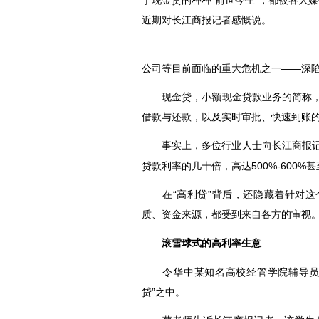
于现金贷的种种“前世今生”，都被各大
近期对长江商报记者感慨说。
公司等目前面临的重大危机之一——深
现金贷，小额现金贷款业务的简称，现
借款与还款，以及实时审批、快速到账
事实上，多位行业人士向长江商报记
贷款利率的几十倍，高达500%-600%甚
在“高利贷”背后，还隐藏着针对这
质、资金来源，都受到来自各方的审视
滚雪球式的高利率生意
令华中某知名高校经管学院辅导员蔡
贷”之中。