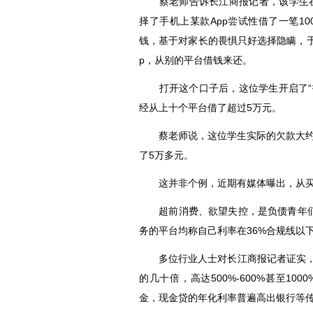
蔡老师告诉长江商报记者，该学生在男友
择了手机上某款App尝试性借了一笔1
钱，基于对家长的畏惧只好选择隐瞒，
p，从别的平台借钱来还。
打开这个口子后，这位学生开启了“拆
经从上十个平台借了超过5万元。
蔡老师说，这位学生实际的欠款大约在
了5万多元。
这并非个例，近期有媒体曝出，从买一
超前消费、欲望失控，是负债青年们
务的平台均称自己利率在36%合规线以
多位行业人士对长江商报记者证实，各
的几十倍，高达500%-600%甚至1
金，现金贷的年化利率普遍高出
等
银行