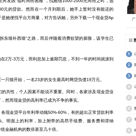
因“临时周转困难”，找她借1000-2000元周转之时，选
000元的贷款。然而在一个月到期后，她手上暂时没有能还的
于是她便找平台方商量，对方告诉她，另外下载一个现金贷Ap
广
东墙补西墙”之路，而后伴随着消费欲望的膨胀，该学生已
2万-3万元，而利息加上逾期罚息，不到一年的时间就滚到
只猫开始，一名23岁的女生最高时网贷负债19万元。
的共性，个人因素不能说不重要。同时，各家涉及现金贷业
下，然而现金贷的高利率已成为不争的事实。
现金贷平台年利率动辄50%-60%，有的超出正常贷款利率
000%。明面上的利率，加上附带的高昂手续费、服务费和滞纳
传统金融机构的数倍甚至几十倍。