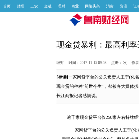
首页
财经
三农
金融
理财
商业
网络头条
消费
资讯
证
现金贷暴利：最高利率达1
理财
时间：2017-11-15 09:53
点击：
次
作者
[导读]
一家网贷平台的公关负责人王宁(化名
现金贷的种种“前世今生”，都被各大媒体
长江商报记者感慨说。
逾千家现金贷平台仅250家左右持牌经
一家网贷平台的公关负责人王宁(化名