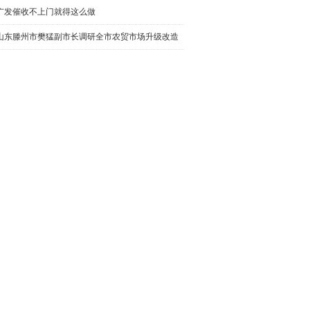
广发催收不上门就得这么做
山东滕州市樊猛副市长调研全市农贸市场升级改造
工作