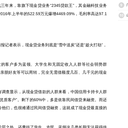
三年来，靠旗下现金贷业务“2345贷款王”，其金融科技业务
16年上半年的522.59万元爆增4469.09%，毛利率高达97.1
记者表示，现金贷业务到底是“雪中送炭”还是“趁火打劫”，
的客户多为蓝领、大学生和无固定收入人群等社会弱势群
、亲朋好友等可以周转，完全无需借额度几百、几千元的现金
调查显示，从现金贷借款的人群来看，中国信用卡持卡人群
“优质客户”。剩下的60%中，多是依靠民间借贷来融资。而还
服务他们，也很难通过民间借贷融资，这就成了现金贷最直接的
层之外，还囊括了学生、农民、蓝领这几类长期无法获得传