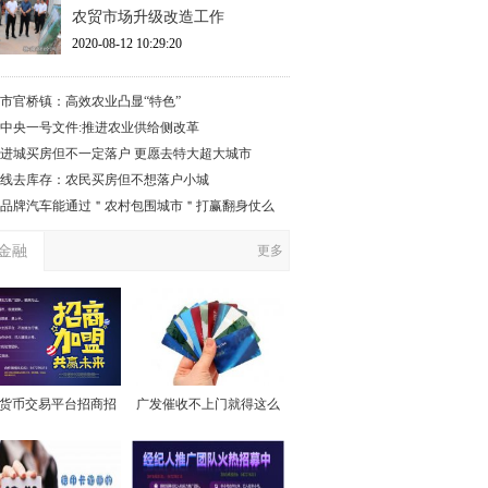
农贸市场升级改造工作
2020-08-12 10:29:20
市官桥镇：高效农业凸显“特色”
17中央一号文件:推进农业供给侧改革
进城买房但不一定落户 更愿去特大超大城市
线去库存：农民买房但不想落户小城
品牌汽车能通过＂农村包围城市＂打赢翻身仗么
金融
更多
货币交易平台招商招
广发催收不上门就得这么
代理
做