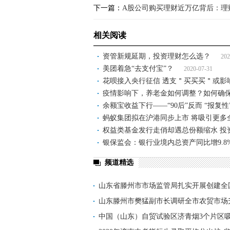
下一篇：
A股公司购买理财近万亿背后：理
相关阅读
资管新规延期，投资理财怎么选？
202
美团着急“去支付宝”？
2020-07-31
花呗接入央行征信 透支＂买买买＂或影
疫情影响下，养老金如何调整？如何确
余额宝收益下行——“90后”反而 “报复性
蚂蚁集团拟在沪港同步上市 将吸引更多
权益类基金发行走俏却遇总份额缩水 投
银保监会：银行业境内总资产同比增9.8
频道精选
山东省滕州市市场监管局扎实开展创建全
山东滕州市樊猛副市长调研全市农贸市场
中国（山东）自贸试验区济青烟3个片区