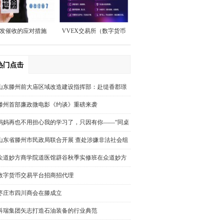
发催收的应对措施
VVEX交易所（数字货币
交易平台）招商
热门点击
山东滕州前大庙区域改造建设指挥部：赴缇香郡璟
园调研回迁安置房屋规划建设情况
滕州首部廉政微电影《约谈》重磅来袭
妈妈再也不用担心我的学习了，只因有你——“同桌
100学习网”你好，我也好
山东省滕州市民政局联合开展 查处涉嫌非法社会组
织活动
众道妙方商学院道医馆辟谷秋季实修班在众道妙方
培训基地圆满结束
数字货币交易平台招商招代理
枣庄市四川商会在滕成立
科瑞集团矢志打造石油装备的行业典范