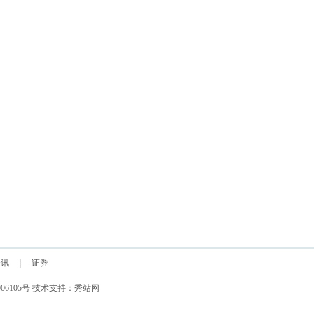
资讯
|
证券
06105号
技术支持：
秀站网