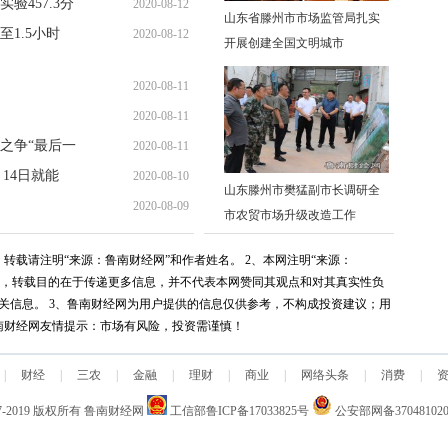
验457.3分
2020-08-12
10:22:01
山东省滕州市市场监管局扎实
1.5小时
2020-08-12
10:15:52
开展创建全国文明城市
10:13:29
2020-08-11
2020-08-11
10:01:33
之争“最后一
2020-08-11
09:48:15
14日就能
2020-08-10
09:45:45
山东滕州市樊猛副市长调研全
2020-08-09
09:08:55
市农贸市场升级改造工作
09:40:26
转载请注明“来源：鲁南财经网”和作者姓名。 2、本网注明“来源：
媒体，转载目的在于传递更多信息，并不代表本网赞同其观点和对其真实性负
关信息。 3、鲁南财经网为用户提供的信息仅供参考，不构成投资建议；用
南财经网友情提示：市场有风险，投资需谨慎！
|
财经
|
三农
|
金融
|
理财
|
商业
|
网络头条
|
消费
|
7-2019
版权所有
鲁南财经网
工信部鲁ICP备17033825号
公安部网备370481020
关于我们
|
广告服务
|
联系我们
|
内容合作
|
电脑版
|
移动版