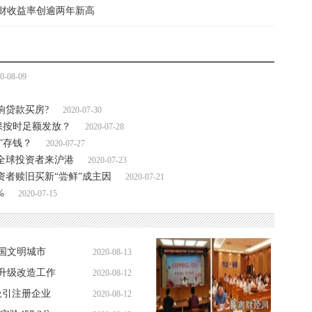
财收益率创逾两年新高
0-08-09
响贷款买房?
2020-07-30
保按时足额发放？
2020-07-28
”存钱？
2020-07-27
全球投资者来沪港
2020-07-23
资者赎旧买新“尝鲜”成主因
2020-07-21
%
2020-07-15
国文明城市
2020-08-13
升级改造工作
2020-08-12
09:06:24
吸引注册企业
2020-08-12
10:29:20