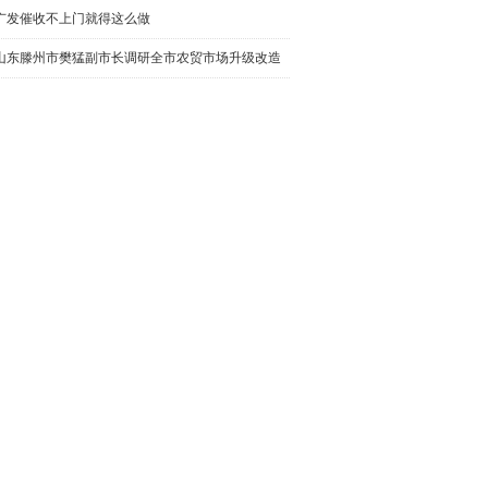
广发催收不上门就得这么做
山东滕州市樊猛副市长调研全市农贸市场升级改造
工作