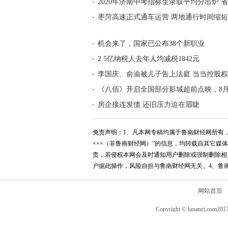
2.2
2020年济南中考指标生录取平均分出炉 省实
枣菏高速正式通车运营 两地通行时间缩短至
机会来了，国家已公布38个新职业
2.5亿纳税人去年人均减税1842元
李国庆、俞渝被儿子告上法庭 当当控股权
《八佰》开启全国部分影城超前点映，8月
看！
房企接连发债 还旧压力迫在眉睫
免责声明：1、凡本网专稿均属于鲁南财经网所有，
×××（非鲁南财经网）”的信息，均转载自其它
责，若侵权本网会及时通知用户删除或强制删除相
户据此操作，风险自担与鲁南财经网无关。4、鲁
网站首页
Copyright © lunancj.com
201