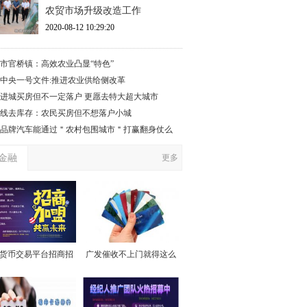
农贸市场升级改造工作
2020-08-12 10:29:20
市官桥镇：高效农业凸显“特色”
17中央一号文件:推进农业供给侧改革
进城买房但不一定落户 更愿去特大超大城市
线去库存：农民买房但不想落户小城
品牌汽车能通过＂农村包围城市＂打赢翻身仗么
金融
更多
货币交易平台招商招
广发催收不上门就得这么
代理
做