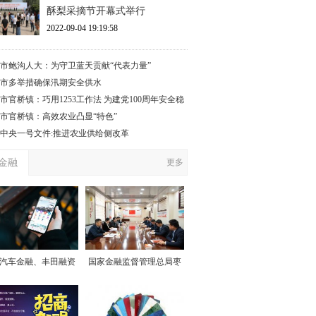
酥梨采摘节开幕式举行
2022-09-04 19:19:58
市鲍沟人大：为守卫蓝天贡献“代表力量”
市多举措确保汛期安全供水
市官桥镇：巧用1253工作法 为建党100周年安全稳
保驾护航”
市官桥镇：高效农业凸显“特色”
17中央一号文件:推进农业供给侧改革
金融
更多
汽车金融、丰田融资
国家金融监督管理总局枣
赁心系用户始终如一
庄监管分局党委委员、副
局长孙清浩一行到滕州农