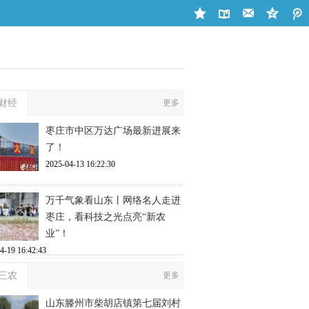
财经
更多
枣庄市中区万达广场最新进展来
了！
2025-04-13 16:22:30
万千气象看山东丨网络名人走进
枣庄，看科技之光点亮“新农
业”！
4-19 16:42:43
三农
更多
山东滕州市柴胡店镇第七届刘村