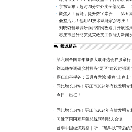
京东宣布：超时20分钟外卖全部免单
聚焦人工智能，提升数字素养——第五
会整活儿！他用AI技术赋能家乡枣庄！
刘晓璐督导调研雨污管网改造并开展巡
枣庄市提升防灾减灾救灾工作能力新闻
频道精选
第六届全国青年摄影大展评选会在滕举行
刘晓璐在调研乡村振兴“两区”建设时强调
枣庄山亭税务：四月春意浓 税宣“上春山”
同比增长14%！枣庄市2024年有效发明专利
创
今日，出征！
同比增长14%！枣庄市2024年有效发明专利
创
习近平同阿塞拜疆总统阿利耶夫会谈
首季中国经济观察｜听，“黑科技”背后的产