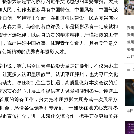
年摄影大展是学习践行习近平文化思想的重要举措。大展
和人民，创作出更多具有中国特色、中国风格、中国气派
化自信、坚持守正创新，在推进强国建设、民族复兴伟业
献青春力量。与会的各位评委，都是摄影界有一定成就和
滕州
遵守评选纪律，以认真负责的学术精神，严谨细致的工作
滕州
滕州
则，选出讲好中国故事、体现青年创造力、具有美学意义
定“
滕州
有创新精神的优秀青年摄影人才。
20
辞中说，第六届全国青年摄影大展走进滕州，不仅为枣庄
，让更多人认识墨班故里、认识枣庄滕州，也为枣庄文化
劲动力。枣庄将抓住宝贵机遇，高质量做好本次会议的后
专家安心舒心开展工作提供有力保障和便利条件。评选工
首展的筹备工作，努力把本届摄影大展办成一次展示形
机会，恳请各位领导和专家们，一如既往地关心支持枣
丰田
城市宣传推介，进一步深化交流合作，携手开创更加美好
租