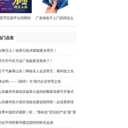
商银行调研指导工作
货币交易平台招商招
广发催收不上门就得这么
代理
做
热门点击
会整活儿！他用AI技术赋能家乡枣庄！
枣庄市中区万达广场最新进展来了！
万千气象看山东丨网络名人走进枣庄，看科技之光
点亮“新农业”！
张运明——《易经》与 现代企业管理之道
山东滕州市柴胡店镇第七届刘村酥梨采摘节开幕式
举行
山东滕州前大庙区域改造建设指挥部：赴缇香郡璟
园调研回迁安置房屋规划建设情况
首季中国经济观察｜听，“黑科技”背后的产业“新”变
迁
习近平同阿塞拜疆总统阿利耶夫会谈