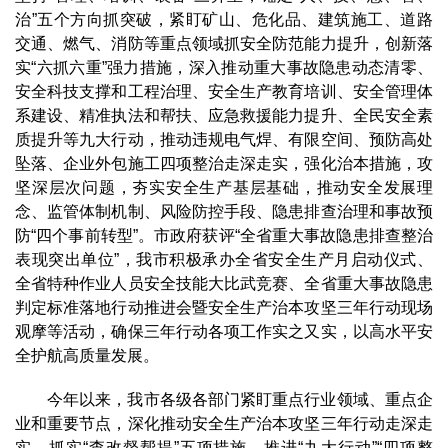
治”五个方向抓突破，紧盯矿山、危化品、建筑施工、道路
交通、燃气、消防等重点领域抓安全防范能力提升，创新落
实“六抓六重”强力措施，深入推动重大事故隐患动态清零、
安全科技支撑和工程治理、安全生产教育培训、安全管理体
系建设、精准执法和帮扶、应急救援能力提升、全民安全素
质提升等九大行动，推动违规电气焊、
有限空间、预防高处
坠落、企业外包施工四项整治走深走实，强化治本措施，攻
坚深层次问题，夯实安全生产基层基础，推动安全发展理
念、监管体制机制、风险防控手段、隐患排查治理和事故预
防“四个事前转型”。市政府获评“全省重大事故隐患排查整治
表现突出单位”，我市积极承办全省安全生产月启动仪式、
全省特种作业人员安全技能大比武竞赛、全省重大事故隐患
判定标准落地行动推进会暨安全生产治本攻坚三年行动现场
观摩等活动，确保三年行动各项工作实之又实，以高水平安
全护航高质量发展。
今年以来，我市各级各部门紧盯重点行业领域、重点企
业和重要节点，深化推动安全生产治本攻坚三年行动走深走
实，抓实“查改督帮提”五项措施，推进“九大行动”“四项整