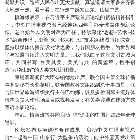
凝聚共识、造福人民作出更大贡献。真诚邀请大家多来齐鲁
大地走一走、看一看，在行走中感知山东、读懂中国。
慎海雄表示，在习近平主席致首届论坛的贺信精神指引
下，中央广播电视总台已经连续四年举办全球媒体创新论
坛。总台始终以文明对话为己任，持续深化“思想+艺术+技
术”融合传播，沿着“5G+4K/8K+AI”技术路线图持续探索；
坚持以媒体传播架设对话之桥，与各国朋友携手，为世界和
平与发展持续注入文明力量。让我们以曲阜这座文明古城为
证，共同书写“各美其美、美美与共”的新篇章，携手创
造“万物生辉”的人类文明新图景。
柬埔寨新闻部大臣奈帕德拉出席。联合国主管全球传播
事务副秘书长弗莱明，联合国教科文组织副总干事曲星，联
合国世界旅游组织执行主任巴约娜，以及多位国际主流媒体
机构负责人作现场发言或视频发言；有关嘉宾通过视频方式
寄语本届论坛。
林武、慎海雄等共同启动《非遗里的中国》2025年全球
巡展。
论坛发布多项媒体合作成果，启动中央广播电视总
台“一起看中国·山东行”大型采访活动，向中外嘉宾发出第