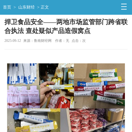
首页
>
山东财经
> 正文
捍卫食品安全——两地市场监管部门跨省联
合执法 查处疑似产品造假窝点
2025-09-12
来源：鲁南财经网
作者：无
点击：
次