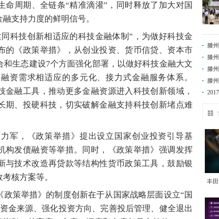
生命周期、全链条“精准滴灌”，同时释放了加大对国
金融支持力度的鲜明信号。
同科技创新相适应的科技金融体制”，为做好科技金
滕州
布的《政策举措》，从创业投资、货币信贷、资本市
滕州
合和生态建设7个方面强化部署，以做好科技金融大文
滕州
期融资需求相适应的多元化、接力式金融服务体系。
定“
滕州
技金融工具，推动更多金融资源进入科技创新领域，
20
长期、投硬科技，切实破解金融支持科技创新堵点难
军，《政策举措》提出设立国家创业投资引导基
机构发债融资等举措。同时，《政策举措》强调发挥
新与技术改造再贷款等结构性货币政策工具，鼓励银
效考核方案等。
丰田
政策举措》的制度创新在于从国家战略层面设立“国
租
宽资金来源、强化投资方向、完善投后管理、健全退出