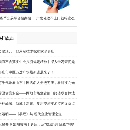
商银行调研指导工作
货币交易平台招商招
广发催收不上门就得这么
代理
做
热门点击
会整活儿！他用AI技术赋能家乡枣庄！
锲而不舍落实中央八项规定精神丨深入学习查问题
狠抓整改求实效——广东、海南、
枣庄市中区万达广场最新进展来了！
万千气象看山东丨网络名人走进枣庄，看科技之光
点亮“新农业”！
捍卫食品安全——两地市场监管部门跨省联合执法
查处疑似产品造假窝点
坐标峄城、新城！新建、复用交通技术监控设备点
位在这里→
张运明——《易经》与 现代企业管理之道
比翼齐飞 出圈鲁南丨枣庄：从“煤城”到“绿都”的循