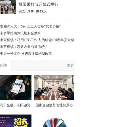
酥梨采摘节开幕式举行
2022-09-04 19:19:58
市鲍沟人大：为守卫蓝天贡献“代表力量”
市多举措确保汛期安全供水
市官桥镇：巧用1253工作法 为建党100周年安全稳
保驾护航”
市官桥镇：高效农业凸显“特色”
17中央一号文件:推进农业供给侧改革
金融
更多
汽车金融、丰田融资
国家金融监督管理总局枣
赁心系用户始终如一
庄监管分局党委委员、副
局长孙清浩一行到滕州农