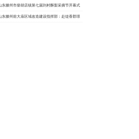
环经济突围
山东滕州市柴胡店镇第七届刘村酥梨采摘节开幕式
举行
山东滕州前大庙区域改造建设指挥部：赴缇香郡璟
园调研回迁安置房屋规划建设情况