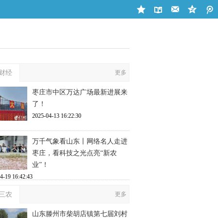
财经
更多
枣庄市中区万达广场最新进展来
了！
2025-04-13 16:22:30
万千气象看山东丨网络名人走进
枣庄，看科技之光点亮“新农
业”！
4-19 16:42:43
三农
更多
山东滕州市柴胡店镇第七届刘村