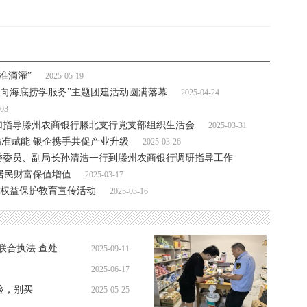
准滴灌”
2025-05-19
“向海底捞学服务”主题团建活动圆满落幕
2025-04-24
-03
加指导滕州农商银行滕北支行党支部组织生活会
2025-03-31
精准赋能 银企携手共促产业升级
2025-03-26
委委员、副局长孙清浩一行到滕州农商银行调研指导工作
居民财富保值增值
2025-03-17
费者权益保护教育宣传活动
2025-03-16
联合执法 查处
2025-09-11
2025-06-17
17:53:29
险，别买
2025-05-25
17:57:01