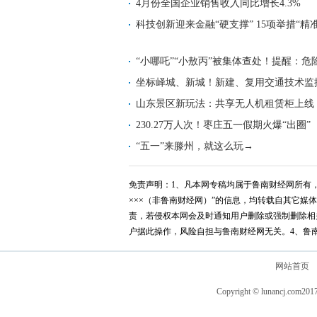
4月份全国企业销售收入同比增长4.3%
科技创新迎来金融“硬支撑” 15项举措“精
“小哪吒”“小敖丙”被集体查处！提醒：危
坐标峄城、新城！新建、复用交通技术监
这
山东景区新玩法：共享无人机租赁柜上线
230.27万人次！枣庄五一假期火爆“出圈”
“五一”来滕州，就这么玩→
免责声明：1、凡本网专稿均属于鲁南财经网所有，
×××（非鲁南财经网）”的信息，均转载自其它
责，若侵权本网会及时通知用户删除或强制删除相
户据此操作，风险自担与鲁南财经网无关。4、鲁
网站首页
Copyright © lunancj.com
201