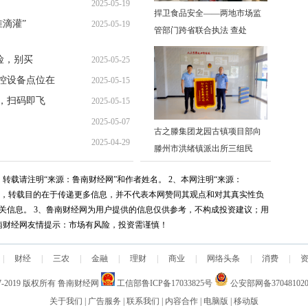
2025-05-19
16:22:49
捍卫食品安全——两地市场监
准滴灌”
2025-05-19
17:02:57
管部门跨省联合执法 查处
16:55:58
险，别买
2025-05-25
控设备点位在
2025-05-15
16:22:49
，扫码即飞
2025-05-15
17:04:09
2025-05-07
16:53:14
古之滕集团龙园古镇项目部向
2025-04-29
15:29:17
滕州市洪绪镇派出所三组民
11:37:55
转载请注明“来源：鲁南财经网”和作者姓名。 2、本网注明“来源：
媒体，转载目的在于传递更多信息，并不代表本网赞同其观点和对其真实性负
关信息。 3、鲁南财经网为用户提供的信息仅供参考，不构成投资建议；用
南财经网友情提示：市场有风险，投资需谨慎！
|
财经
|
三农
|
金融
|
理财
|
商业
|
网络头条
|
消费
|
7-2019
版权所有
鲁南财经网
工信部鲁ICP备17033825号
公安部网备370481020
关于我们
|
广告服务
|
联系我们
|
内容合作
|
电脑版
|
移动版