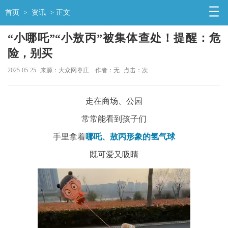
首页
>
资讯
> 正文
“小哪吒”“小敖丙”被集体查处！提醒：危
险，别买
2025-05-25
来源：大众网枣庄
作者：无
点击：
次
走在商场、公园
常常能看到孩子们
手里拿着
哪吒、敖丙形象的氢气球
既可爱又吸睛