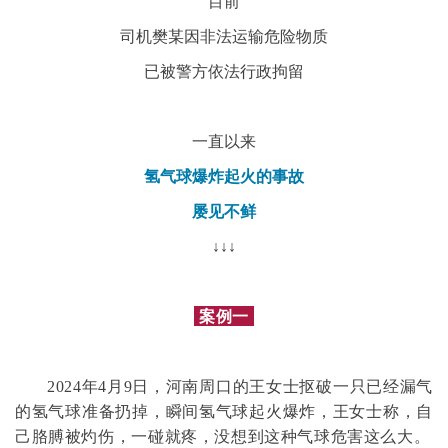
目前
司机樊某因非法运输危险物质
已被警方依法行政拘留
一直以来
氢气球爆炸起火的事故
屡见不鲜
↓↓↓
案例一
2024年4月9日，河南周口的王女士抠破一只已经漏气
的氢气球准备扔掉，瞬间氢气球起火爆炸，王女士称，自
己胳膊被灼伤，一碰就疼，没想到这种气球危害这么大。