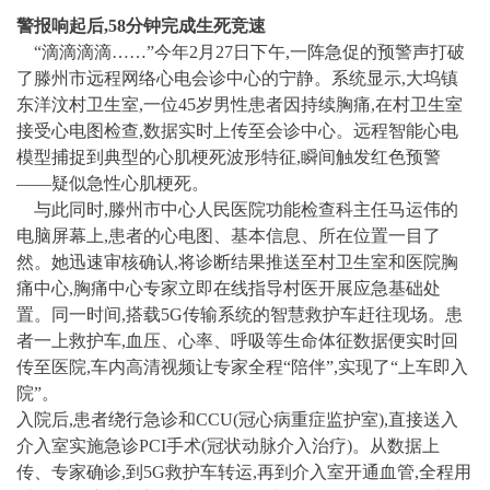
警报响起后,58分钟完成生死竞速
“滴滴滴滴……”今年2月27日下午,一阵急促的预警声打破
了滕州市远程网络心电会诊中心的宁静。系统显示,大坞镇
东洋汶村卫生室,一位45岁男性患者因持续胸痛,在村卫生室
接受心电图检查,数据实时上传至会诊中心。远程智能心电
模型捕捉到典型的心肌梗死波形特征,瞬间触发红色预警
——疑似急性心肌梗死。
与此同时,滕州市中心人民医院功能检查科主任马运伟的
电脑屏幕上,患者的心电图、基本信息、所在位置一目了
然。她迅速审核确认,将诊断结果推送至村卫生室和医院胸
痛中心,胸痛中心专家立即在线指导村医开展应急基础处
置。同一时间,搭载5G传输系统的智慧救护车赶往现场。患
者一上救护车,血压、心率、呼吸等生命体征数据便实时回
传至医院,车内高清视频让专家全程“陪伴”,实现了“上车即入
院”。
入院后,患者绕行急诊和CCU(冠心病重症监护室),直接送入
介入室实施急诊PCI手术(冠状动脉介入治疗)。从数据上
传、专家确诊,到5G救护车转运,再到介入室开通血管,全程用