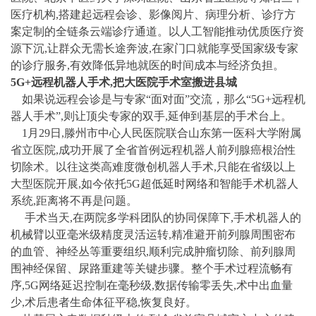
医疗机构,搭建起远程会诊、影像阅片、病理分析、诊疗方
案定制的全链条云端诊疗通道。以人工智能推动优质医疗资
源下沉,让群众无需长途奔波,在家门口就能享受国家级专家
的诊疗服务,有效降低异地就医的时间成本与经济负担。
5G+远程机器人手术,把大医院手术室搬进县城
如果说远程会诊是与专家“面对面”交流，那么“5G+远程机
器人手术”,则让顶尖专家的双手,延伸到基层的手术台上。
1月29日,滕州市中心人民医院联合山东第一医科大学附属
省立医院,成功开展了全省首例远程机器人前列腺癌根治性
切除术。以往这类高难度微创机器人手术,只能在省级以上
大型医院开展,如今依托5G超低延时网络和智能手术机器人
系统,距离将不再是问题。
手术当天,在两院多学科团队的协同保障下,手术机器人的
机械臂以亚毫米级精度灵活运转,精准避开前列腺周围密布
的血管、神经丛等重要组织,顺利完成肿瘤切除、前列腺周
围神经保留、尿路重建等关键步骤。整个手术过程流畅有
序,5G网络延迟控制在毫秒级,数据传输零丢失,术中出血量
少,术后患者生命体征平稳,恢复良好。