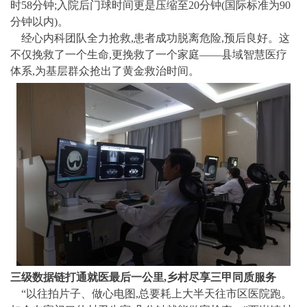
时58分钟;入院后门球时间更是压缩至20分钟(国际标准为90
分钟以内)。
经心内科团队全力抢救,患者成功脱离危险,预后良好。这
不仅挽救了一个生命,更挽救了一个家庭——县域智慧医疗
体系,为基层群众抢出了黄金救治时间。
三级数据链打通就医最后一公里,乡村尽享三甲同质服务
“以往拍片子、做心电图,总要耗上大半天往市区医院跑。