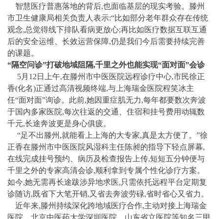
智慧医疗普惠落地的背后,也面临基层的现实考验。滕州
市卫生健康局相关负责人表示:“比如部分老年群众存在传统
观念,总觉得线下排队看病更放心;再比如医疗数据互联互通
后的安全运维、长效运营保障,仍是我们今后需要持续完善
的课题。
“隔空问诊”打破地域阻隔,千里之外也能实现“面对面”会诊
5月12日上午,在滕州市中医医院远程诊疗中心,市民徐正
香(化名)正通过高清视频终端,与上海瑞金医院程笑冰主
任“面对面”询诊。此前,她因重症肌无力,每年都要数次奔波
于国内多家医院,每次往返的交通、住宿和挂号费用动辄数
千元,长途奔波更是身心俱疲。
“足不出滕州,就能看上上海的大专家,真是太方便了。”徐
正香在滕州市中医医院风湿科主任陈昶的指导下轻点屏幕,
在线完成挂号预约、病历及检查报告上传,短短五分钟便与
千里之外的专家高清会诊,顺利拿到专属个性化诊疗方案。
如今,她无需再长途跋涉异地求医,只需依托远程平台定期复
诊随访,既省下大笔开销,又省去奔波劳碌,省时省心又省力。
近年来,滕州持续深化跨地域医疗合作,主动对接上海瑞金
医院、北京中医药大学深圳医院、山东省立医院等知名三甲