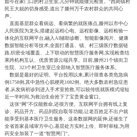
如今在家门口的村卫生室,几分钟就能做完检查。”西岗镇村
民王大姐的切身感受,道出了滕州万千农村群众的共同心
声。
直面基层群众看病远、看病繁的就医痛点,滕州以市中心
人民医院为龙头,搭建起远程心电、远程影像、远程检验一
体化的互联网平台,融入AI辅助诊断、智能影像阅片、健康
数据智能分析等技术,全面打通县、镇、村三级医疗数据链
路,织密全域覆盖、上下联动的智慧医疗服务网,实现检查结
果跨机构互认、优质资源云端共享。目前,滕州21个镇街卫
生院、323个村卫生室已全部纳入智慧医疗服务体系。
数据是最好的证明。平台投用以来,累计筛查各类危急病
例1758例,其中急性心肌梗死1082例。绝大多数农村急症患
者,从发病初诊到进入手术室抢救,可以较传统就医模式缩短
近一半时间,为救治生命抢下了宝贵黄金窗口。
这张“网”不仅能救命,还很方便。互联网平台拥有线上复
诊、药品开方、药品到院自取等功能,让老百姓足不出户就
能享受到基本医疗卫生服务。这条数据网的延伸,还催生了
全省首家县域审方中心,基层处方实时上传、即时审核,为用
药安全加装了一道“智慧闸门”。