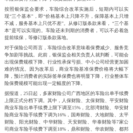
按照银保监会要求，车险综合改革实施后，短期内可以实
现“三个基本”，即“价格基本上只降不升，保障基本上只增
不减，服务基本上只优不差”。从修订版条款来看， “三个基
本”是可以实现的。车险还未到期的消费者，可以不必着急
提前续保，等修订版条款落地。
对于保险公司而言，车险综合改革意味着保费减少、服务竞
争加剧等挑战。此前，银保监会相关负责人就判断，可能会
出现保费规模下降、行业性承保亏损、中小公司经营更加困
难的情况。因为改革后，商业车险基准保费价格将大幅下
降，预计消费者的实际签单保费也将明显下降，行业整体车
险保费规模可能出现一定幅度的下降。
据报道，25日起，多家财险公司广西地区的车险出单手续费
上限正式分档下调。其中，人保财险、太保财险、平安财险
商业车险出单手续费上限下调至15%，北部湾财险、华安财
险商业车险手续费下调为16%，国寿财险、大地财险、太平
财险、阳光财险、中华财险、天安财险、华泰财险等7家公
司商业车险手续费下调至18%，鼎和财险、华农财险、都邦