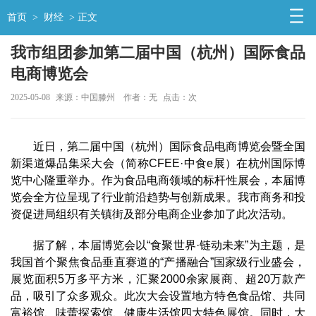
首页
>
财经
> 正文
我市组团参加第二届中国（杭州）国际食品
电商博览会
2025-05-08
来源：中国滕州
作者：无
点击：
次
近日，第二届中国（杭州）国际食品电商博览会暨全国
新渠道爆品集采大会（简称CFEE·中食e展）在杭州国际博
览中心隆重举办。作为食品电商领域的标杆性展会，本届博
览会全方位呈现了行业前沿趋势与创新成果。我市商务和投
资促进局组织有关镇街及部分电商企业参加了此次活动。
据了解，本届博览会以“食聚世界·链动未来”为主题，是
我国首个聚焦食品垂直赛道的“产播融合”国家级行业盛会，
展览面积5万多平方米，汇聚2000余家展商、超20万款产
品，吸引了众多观众。此次大会设置地方特色食品馆、共同
富裕馆、味蕾探索馆、健康生活馆四大特色展馆。同时，大